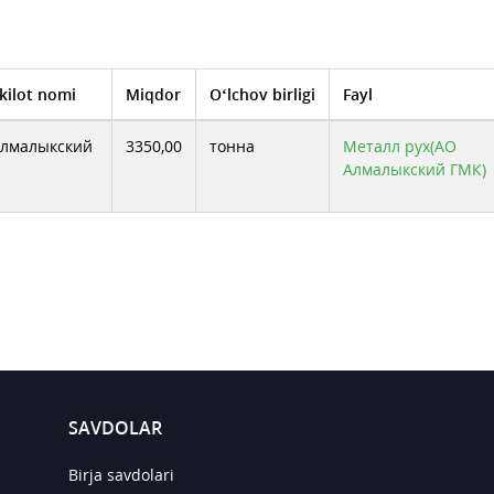
kilot nomi
Miqdor
O‘lchov birligi
Fayl
Алмалыкский
3350,00
тонна
Металл рух(АО
Алмалыкский ГМК)
SAVDOLAR
Birja savdolari