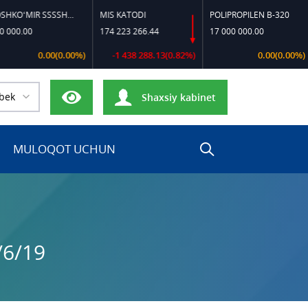
TOSHKO‘MIR SSSSH-13
MIS KATODI
POLIPROPILEN B-320
PO
.00
174 223 266.44
17 000 000.00
17
0.00(0.00%)
-1 438 288.13(0.82%)
0.00(0.00%)
bek
Shaxsiy kabinet
MULOQOT UCHUN
/6/19