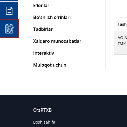
E'lonlar
Bo'sh ish o'rinlari
Tash
Tadbirlar
АО 
Xalqaro munosabatlar
ГМК
Interaktiv
Muloqot uchun
O‘zRTXB
Bosh sahifa