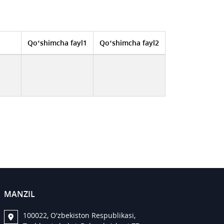
Qo‘shimcha fayl1
Qo‘shimcha fayl2
MANZIL
100022, O'zbekiston Respublikasi,