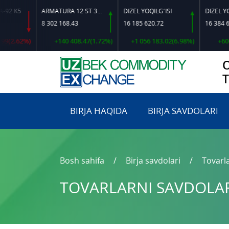
K5
ARMATURA 12 ST 35 GS O‘LCHAMLI
DIZEL YOQILG‘ISI
8 302 168.43
16 185 620.72
16 384 644.92
.62%)
+140 408.47(1.72%)
+1 056 183.02(6.98%)
+600 628
BIRJA HAQIDA
BIRJA SAVDOLARI
Bosh sahifa
Birja savdolari
Tovarla
TOVARLARNI SAVDOLARG