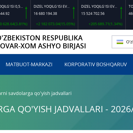
DIZEL YOQILG‘ISI 0,5-40
DIZEL YOQILG‘ISI EVRO L-K-4
DIZEL YOQILG‘ISI EVRO-L II K-4 SSDF
16 680 194.38
15 524 702.56
460 000
.64(3.81%)
+2 182 073.04(15.05%)
+205 689.71(1.34%)
O'ZBEKISTON RESPUBLIKA
O'z
TOVAR-XOM ASHYO BIRJASI
MATBUOT-MARKAZI
KORPORATIV BOSHQARUV
rni savdolarga qo'yish jadvallari
A QO'YISH JADVALLARI - 2026