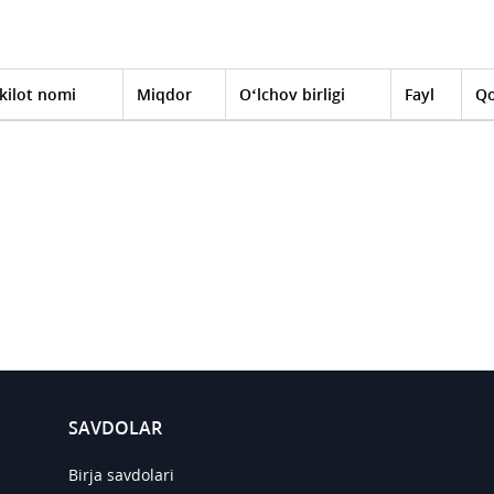
kilot nomi
Miqdor
O‘lchov birligi
Fayl
Qo
SAVDOLAR
Birja savdolari