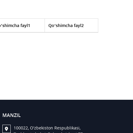
‘shimcha fayl1
Qo‘shimcha fayl2
MANZIL
100022, O'zbekiston Respublikasi,