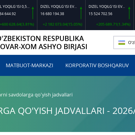
DIZEL YOQILG‘ISI 0,5-40
DIZEL YOQILG‘ISI EVRO L-K-4
DIZEL YOQILG‘ISI EVRO-L II K-4 SSDF
.92
16 680 194.38
15 524 702.56
460 0
28.64(3.81%)
+2 182 073.04(15.05%)
+205 689.71(1.34%)
O'ZBEKISTON RESPUBLIKA
O'z
TOVAR-XOM ASHYO BIRJASI
MATBUOT-MARKAZI
KORPORATIV BOSHQARUV
rni savdolarga qo'yish jadvallari
A QO'YISH JADVALLARI - 2026