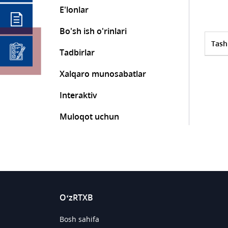
E'lonlar
Bo'sh ish o'rinlari
Tash
Tadbirlar
Xalqaro munosabatlar
Interaktiv
Muloqot uchun
O‘zRTXB
Bosh sahifa