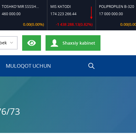
TOSHKO‘MIR SSSSH-13
MIS KATODI
POLIPROPILEN B-320
00.00
174 223 266.44
17 000 000.00
0.00(0.00%)
-1 438 288.13(0.82%)
0.00(0.00%)
bek
Shaxsiy kabinet
MULOQOT UCHUN
/6/73