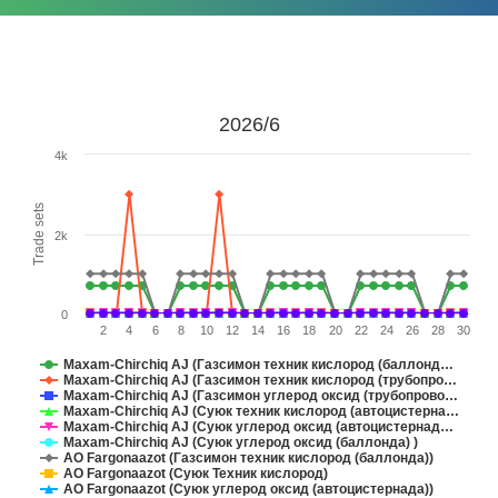
2026/6
4k
Trade sets
2k
0
2
4
6
8
10
12
14
16
18
20
22
24
26
28
30
Maxam-Chirchiq AJ (Газсимон техник кислород (баллонд…
Maxam-Chirchiq AJ (Газсимон техник кислород (трубопро…
Maxam-Chirchiq AJ (Газсимон углерод оксид (трубопрово…
Maxam-Chirchiq AJ (Суюк техник кислород (автоцистерна…
Maxam-Chirchiq AJ (Суюк углерод оксид (автоцистернад…
Maxam-Chirchiq AJ (Суюк углерод оксид (баллонда) )
АО Fargonaazot (Газсимон техник кислород (баллонда))
АО Fargonaazot (Суюк Техник кислород)
АО Fargonaazot (Суюк углерод оксид (автоцистернада))