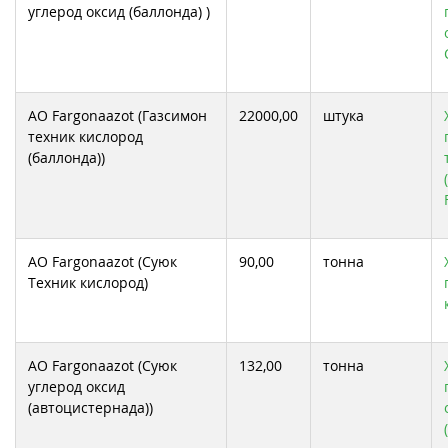
углерод оксид (баллонда) )
АО Fargonaazot (Газсимон
22000,00
штука
техник кислород
(баллонда))
АО Fargonaazot (Суюк
90,00
тонна
Техник кислород)
АО Fargonaazot (Суюк
132,00
тонна
углерод оксид
(автоцистернада))