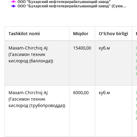
ООО "Бухарский нефтеперерабатывающий завод"
ООО "Бухарский нефтеперерабатывающий завод" (Суюк…
Tashkilot nomi
Miqdor
O‘lchov birligi
Maxam-Chirchiq AJ
15400,00
куб.м
(Газсимон техник
кислород (баллонда))
Maxam-Chirchiq AJ
6000,00
куб.м
(Газсимон техник
кислород (трубопроводда))