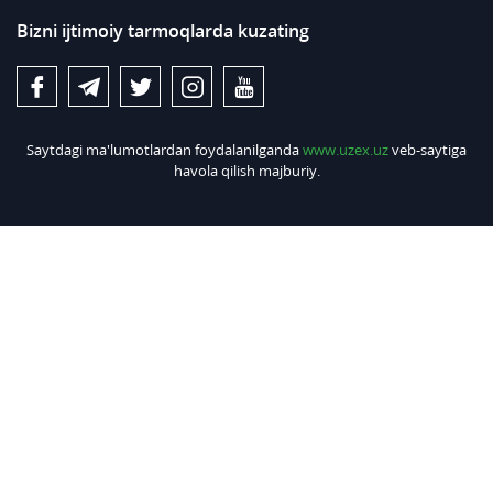
Bizni ijtimoiy tarmoqlarda kuzating
Saytdagi ma'lumotlardan foydalanilganda
www.uzex.uz
veb-saytiga
havola qilish majburiy.