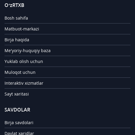
O‘zRTXB
Bosh sahifa
Matbuot-markazi
Birja haqida
Me'yoriy-huquqiy baza
Yuklab olish uchun
Muloqot uchun
Interaktiv xizmatlar
Sayt xaritasi
SAVDOLAR
Birja savdolari
Davlat xaridlar