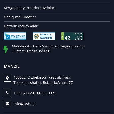
Ko'rgazma-yarmarka savdolari
Ochiq ma’lumotlar
Haftalik kotirovkalar
Matnda xatolikni ko'rsangiz, uni belgilang va Ctrl
+ Enter tugmasini bosing.
MANZIL
100022, O'zbekiston Respublikasi,
Toshkent shahri, Bobur ko'chasi 77
+998 (71) 207-00-33, 1162
info@rtsb.uz