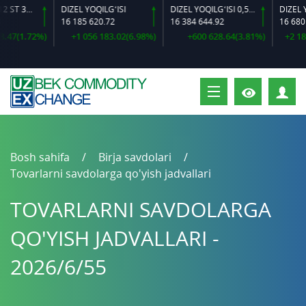
ARMATURA 12 ST 35 GS O‘LCHAMLI
DIZEL YOQILG‘ISI
DIZEL YOQILG‘ISI 0,5-40
16 185 620.72
16 384 644.92
16 680 194
(1.72%)
+1 056 183.02(6.98%)
+600 628.64(3.81%)
+2 182 0
S
Bosh sahifa
Birja savdolari
Tovarlarni savdolarga qo'yish jadvallari
TOVARLARNI SAVDOLARGA
QO'YISH JADVALLARI -
2026/6/55