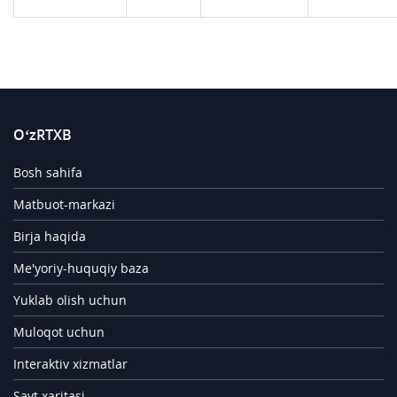
O‘zRTXB
Bosh sahifa
Matbuot-markazi
Birja haqida
Me'yoriy-huquqiy baza
Yuklab olish uchun
Muloqot uchun
Interaktiv xizmatlar
Sayt xaritasi