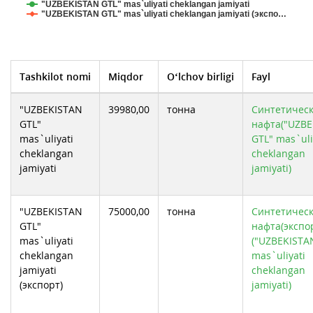
"UZBEKISTAN GTL" mas`uliyati cheklangan jamiyati
"UZBEKISTAN GTL" mas`uliyati cheklangan jamiyati (экспо…
Tashkilot nomi
Miqdor
O‘lchov birligi
Fayl
"UZBEKISTAN
39980,00
тонна
Cинтетичес
GTL"
нафта("UZBE
mas`uliyati
GTL" mas`uli
cheklangan
cheklangan
jamiyati
jamiyati)
"UZBEKISTAN
75000,00
тонна
Cинтетичес
GTL"
нафта(экспо
mas`uliyati
("UZBEKISTA
cheklangan
mas`uliyati
jamiyati
cheklangan
(экспорт)
jamiyati)