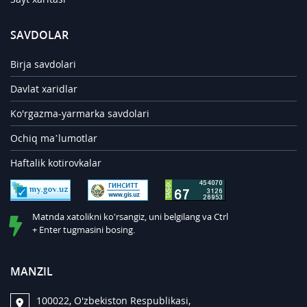
SAVDOLAR
Birja savdolari
Davlat xaridlar
Ko'rgazma-yarmarka savdolari
Ochiq ma’lumotlar
Haftalik kotirovkalar
Matnda xatolikni ko'rsangiz, uni belgilang va Ctrl
+ Enter tugmasini bosing.
MANZIL
100022, O'zbekiston Respublikasi,