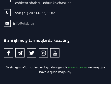
Toshkent shahri, Bobur ko'chasi 77
+998 (71) 207-00-33, 1162
info@rtsb.uz
Bizni ijtimoiy tarmoqlarda kuzating
Saytdagi ma'lumotlardan foydalanilganda
www.uzex.uz
veb-saytiga
havola qilish majburiy.