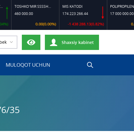
TOSHKO‘MIR SSSSH-13
MIS KATODI
POLIPROPILEN B-32
460 000.00
174 223 266.44
17 000 000.00
0.00(0.00%)
-1 438 288.13(0.82%)
0.00(0
bek
Shaxsiy kabinet
MULOQOT UCHUN
/6/35