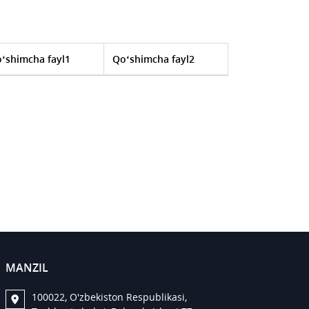
‘shimcha fayl1
Qo‘shimcha fayl2
MANZIL
100022, O'zbekiston Respublikasi,