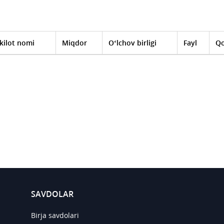
kilot nomi
Miqdor
O‘lchov birligi
Fayl
Qo
SAVDOLAR
Birja savdolari