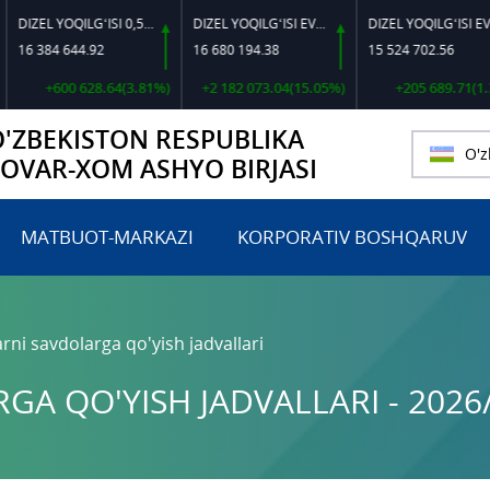
DIZEL YOQILG‘ISI 0,5-40
DIZEL YOQILG‘ISI EVRO L-K-4
DIZEL YOQILG‘ISI EVRO-L II K-4 SSDF
 384 644.92
16 680 194.38
15 524 702.56
+600 628.64(3.81%)
+2 182 073.04(15.05%)
+205 689.71(1.34%)
O'ZBEKISTON RESPUBLIKA
O'z
TOVAR-XOM ASHYO BIRJASI
MATBUOT-MARKAZI
KORPORATIV BOSHQARUV
rni savdolarga qo'yish jadvallari
A QO'YISH JADVALLARI - 2026