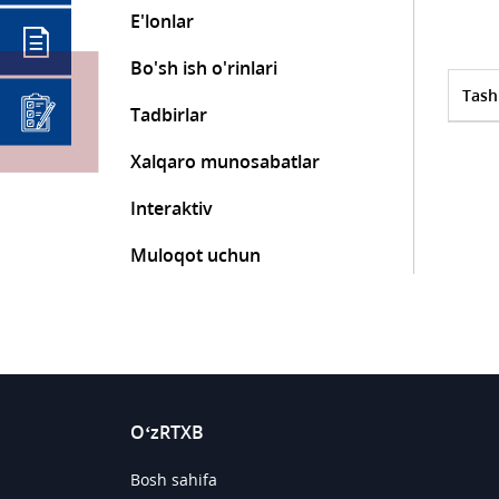
E'lonlar
Bo'sh ish o'rinlari
Tash
Tadbirlar
Xalqaro munosabatlar
Interaktiv
Muloqot uchun
O‘zRTXB
Bosh sahifa