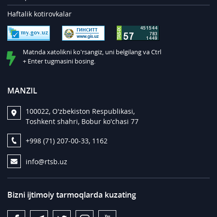
Haftalik kotirovkalar
Matnda xatolikni ko'rsangiz, uni belgilang va Ctrl
+ Enter tugmasini bosing.
MANZIL
100022, O'zbekiston Respublikasi,
Toshkent shahri, Bobur ko'chasi 77
+998 (71) 207-00-33, 1162
info@rtsb.uz
Bizni ijtimoiy tarmoqlarda kuzating