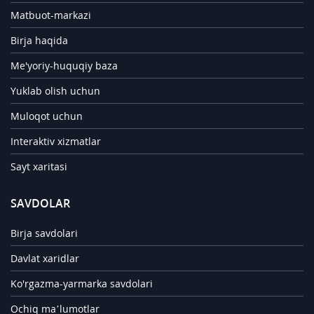
Matbuot-markazi
Birja haqida
Me'yoriy-huquqiy baza
Yuklab olish uchun
Muloqot uchun
Interaktiv xizmatlar
Sayt xaritasi
SAVDOLAR
Birja savdolari
Davlat xaridlar
Ko'rgazma-yarmarka savdolari
Ochiq ma’lumotlar