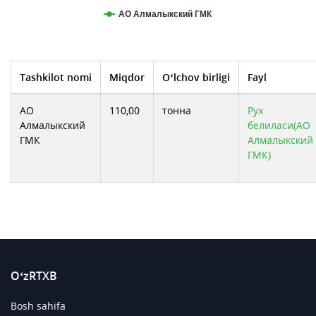
АО Алмалыкский ГМК
Tashkilot nomi
Miqdor
O‘lchov birligi
Fayl
АО
110,00
тонна
Рух
Алмалыкский
белиласи(АО
ГМК
Алмалыкский
ГМК)
O‘zRTXB
Bosh sahifa