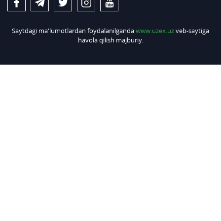
Saytdagi ma'lumotlardan foydalanilganda
www.uzex.uz
veb-saytiga
havola qilish majburiy.