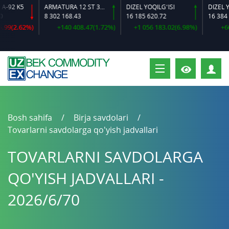
2 K5
ARMATURA 12 ST 35 GS O‘LCHAMLI
DIZEL YOQILG‘ISI
8 302 168.43
16 185 620.72
16 384 644
9(2.62%)
+140 408.47(1.72%)
+1 056 183.02(6.98%)
+600 6
S
Bosh sahifa
Birja savdolari
Tovarlarni savdolarga qo'yish jadvallari
TOVARLARNI SAVDOLARGA
QO'YISH JADVALLARI -
2026/6/70