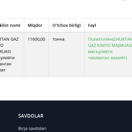
kilot nomi
Miqdor
O‘lchov birligi
Fayl
RTAN GAZ
11600,00
тонна
Полиэтилен(SHURTA
YO
GAZ KIMYO MAJMUAS
MUASI
масъулияти
ъулияти
чекланган жамият)
анган
ият
SAVDOLAR
Birja savdolari