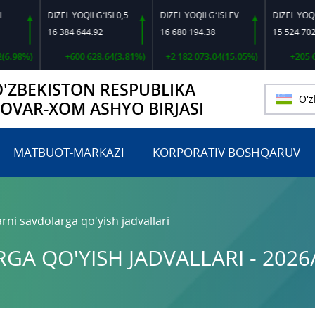
DIZEL YOQILG‘ISI 0,5-40
DIZEL YOQILG‘ISI EVRO L-K-4
16 384 644.92
16 680 194.38
15 524 702.56
%)
+600 628.64(3.81%)
+2 182 073.04(15.05%)
+205 689.71
O'ZBEKISTON RESPUBLIKA
O'z
TOVAR-XOM ASHYO BIRJASI
MATBUOT-MARKAZI
KORPORATIV BOSHQARUV
rni savdolarga qo'yish jadvallari
A QO'YISH JADVALLARI - 2026