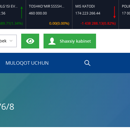
DIZEL YOQILG‘ISI EVRO-L II K-4 SSDF
TOSHKO‘MIR SSSSH-13
MIS KATODI
POLIPROPIL
460 000.00
174 223 266.44
17 000 000
(1.34%)
0.00(0.00%)
-1 438 288.13(0.82%)
bek
Shaxsiy kabinet
MULOQOT UCHUN
/6/8