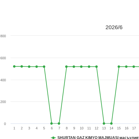
2026/6
800
600
400
200
0
1
2
3
4
5
6
7
8
9
10
11
12
13
14
15
16
17
SHURTAN GAZ KIMYO MAJMUASI масъулият