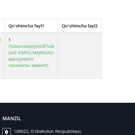
Qo‘shimcha fayl1
Qo‘shimcha fayl2
N
1
I
Полиэтилен(SHURTAN
GAZ KIMYO MAJMUASI
масъулияти
чекланган жамият)
MANZIL
100022, O'zbekiston Respublikasi,