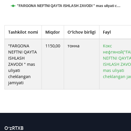
"FARGONA NEFTNI QAYTA ISHLASH ZAVODI " mas uliyati c…
Tashkilot nomi
Miqdor
O‘lchov birligi
Fayl
"FARGONA
1150,00
тонна
Кокс
NEFTNI QAYTA
нефтяной("F
ISHLASH
NEFTNI QAYT
ZAVODI " mas
ISHLASH ZAVO
uliyati
mas uliyati
cheklangan
cheklangan ja
jamiyati
O‘zRTXB