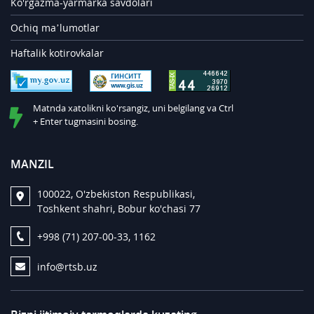
Ko'rgazma-yarmarka savdolari
Ochiq ma’lumotlar
Haftalik kotirovkalar
Matnda xatolikni ko'rsangiz, uni belgilang va Ctrl
+ Enter tugmasini bosing.
MANZIL
100022, O'zbekiston Respublikasi,
Toshkent shahri, Bobur ko'chasi 77
+998 (71) 207-00-33, 1162
info@rtsb.uz