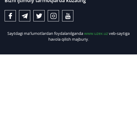
Bizni ijtimoiy tarmoqlarda kuzating
Saytdagi ma'lumotlardan foydalanilganda
www.uzex.uz
veb-saytiga
havola qilish majburiy.