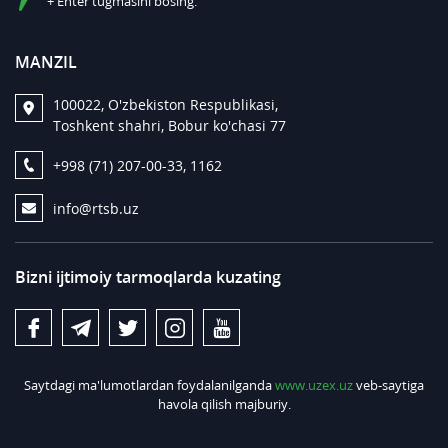
+ Enter tugmasini bosing.
MANZIL
100022, O'zbekiston Respublikasi,
Toshkent shahri, Bobur ko'chasi 77
+998 (71) 207-00-33, 1162
info@rtsb.uz
Bizni ijtimoiy tarmoqlarda kuzating
Saytdagi ma'lumotlardan foydalanilganda
www.uzex.uz
veb-saytiga
havola qilish majburiy.