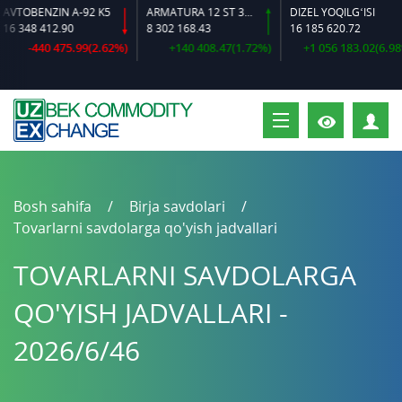
TOBENZIN A-92 K5
ARMATURA 12 ST 35 GS O‘LCHAMLI
DIZEL YOQILG‘ISI
 348 412.90
8 302 168.43
16 185 620.72
-440 475.99(2.62%)
+140 408.47(1.72%)
+1 056 183.02(6.98%)
S
Bosh sahifa
Birja savdolari
Tovarlarni savdolarga qo'yish jadvallari
TOVARLARNI SAVDOLARGA
QO'YISH JADVALLARI -
2026/6/46