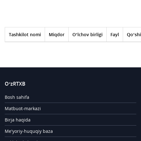
Tashkilot nomi
Miqdor
O‘lchov birligi
Fayl
Qo‘shi
O‘zRTXB
Bosh sahifa
Matbuot-markazi
Birja haqida
Me'yoriy-huquqiy baza