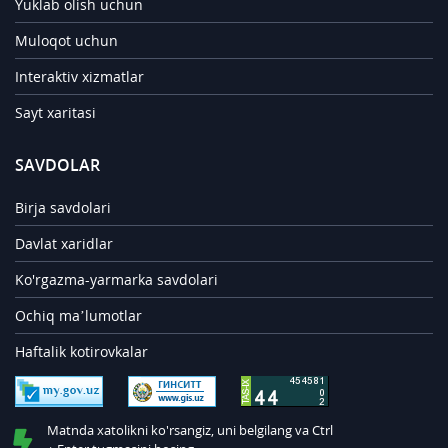
Yuklab olish uchun
Muloqot uchun
Interaktiv xizmatlar
Sayt xaritasi
SAVDOLAR
Birja savdolari
Davlat xaridlar
Ko'rgazma-yarmarka savdolari
Ochiq ma’lumotlar
Haftalik kotirovkalar
Matnda xatolikni ko'rsangiz, uni belgilang va Ctrl