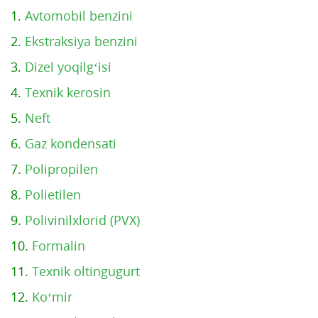
1.
Avtomobil benzini
2.
Ekstraksiya benzini
3.
Dizel yoqilg‘isi
4.
Texnik kerosin
5.
Neft
6.
Gaz kondensati
7.
Polipropilen
8.
Polietilen
9.
Polivinilxlorid (PVX)
10.
Formalin
11.
Texnik oltingugurt
12.
Ko‘mir