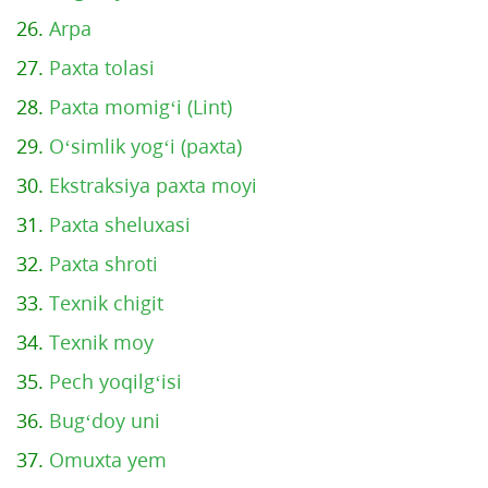
26.
Arpa
27.
Paxta tolasi
28.
Paxta momig‘i (Lint)
29.
O‘simlik yog‘i (paxta)
30.
Ekstraksiya paxta moyi
31.
Paxta sheluxasi
32.
Paxta shroti
33.
Texnik chigit
34.
Texnik moy
35.
Pech yoqilg‘isi
36.
Bug‘doy uni
37.
Omuxta yem