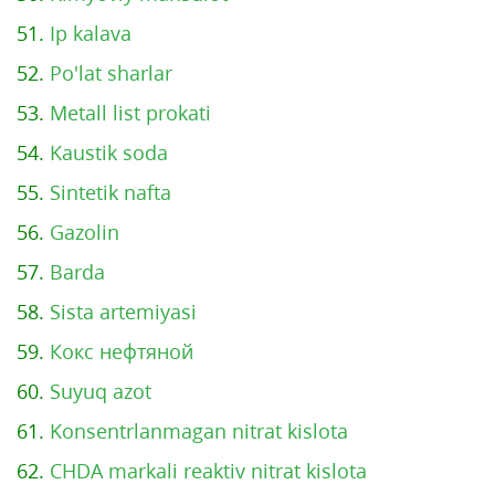
51.
Ip kalava
52.
Po'lat sharlar
53.
Metall list prokati
54.
Kaustik soda
55.
Sintetik nafta
56.
Gazolin
57.
Barda
58.
Sista artemiyasi
59.
Кокс нефтяной
60.
Suyuq azot
61.
Konsentrlanmagan nitrat kislota
62.
CHDA markali reaktiv nitrat kislota