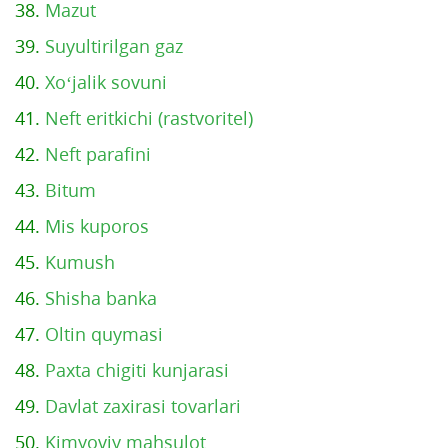
38.
Mazut
39.
Suyultirilgan gaz
40.
Xo‘jalik sovuni
41.
Neft eritkichi (rastvoritel)
42.
Neft parafini
43.
Bitum
44.
Mis kuporos
45.
Kumush
46.
Shisha banka
47.
Oltin quymasi
48.
Paxta chigiti kunjarasi
49.
Davlat zaxirasi tovarlari
50.
Kimyoviy mahsulot