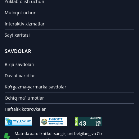
Yuklab olish uchun
Muloqot uchun
Interaktiv xizmatlar
Sayt xaritasi
SAVDOLAR
Birja savdolari
Davlat xaridlar
Ko'rgazma-yarmarka savdolari
Ochiq ma’lumotlar
Haftalik kotirovkalar
Matnda xatolikni ko'rsangiz, uni belgilang va Ctrl