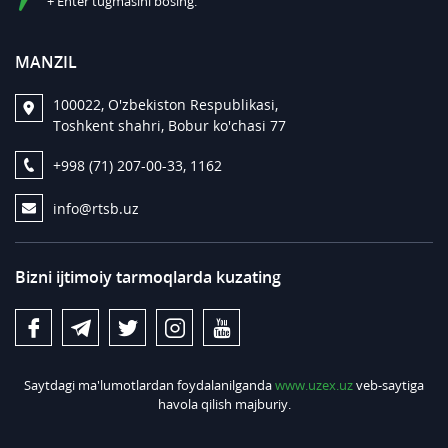
+ Enter tugmasini bosing.
MANZIL
100022, O'zbekiston Respublikasi,
Toshkent shahri, Bobur ko'chasi 77
+998 (71) 207-00-33, 1162
info@rtsb.uz
Bizni ijtimoiy tarmoqlarda kuzating
Saytdagi ma'lumotlardan foydalanilganda
www.uzex.uz
veb-saytiga
havola qilish majburiy.