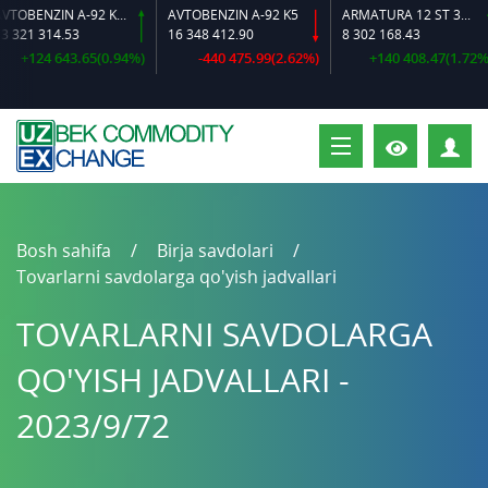
AVTOBENZIN A-92 K2-L
AVTOBENZIN A-92 K5
ARMATURA 12 ST 35 GS O‘LCHAMLI
21 314.53
16 348 412.90
8 302 168.43
+124 643.65(0.94%)
-440 475.99(2.62%)
+140 408.47(1.72%)
S
Bosh sahifa
Birja savdolari
Tovarlarni savdolarga qo'yish jadvallari
TOVARLARNI SAVDOLARGA
QO'YISH JADVALLARI -
2023/9/72