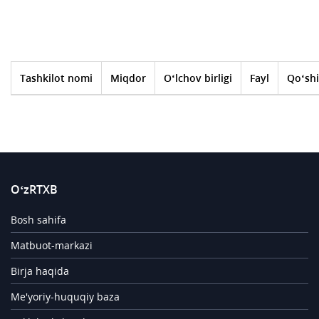
Tashkilot nomi
Miqdor
O‘lchov birligi
Fayl
Qo‘shi
O‘zRTXB
Bosh sahifa
Matbuot-markazi
Birja haqida
Me'yoriy-huquqiy baza