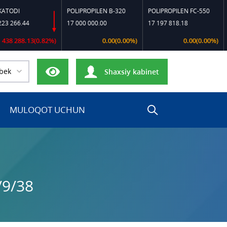
I
POLIPROPILEN B-320
POLIPROPILEN FC-550
POLI
6.44
17 000 000.00
17 197 818.18
14 5
288.13(0.82%)
0.00(0.00%)
0.00(0.00%)
bek
Shaxsiy kabinet
MULOQOT UCHUN
/9/38