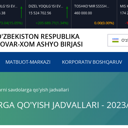
DIZEL YOQILG‘ISI EVRO L-K-4
DIZEL YOQILG‘ISI EVRO-L II K-4 SSDF
TOSHKO‘MIR SSSSH-13
MIS KATOD
15 524 702.56
460 000.00
174 223 26
(15.05%)
+205 689.71(1.34%)
0.00(0.00%)
-1 438 
O'ZBEKISTON RESPUBLIKA
O'z
TOVAR-XOM ASHYO BIRJASI
MATBUOT-MARKAZI
KORPORATIV BOSHQARUV
rni savdolarga qo'yish jadvallari
A QO'YISH JADVALLARI - 2023