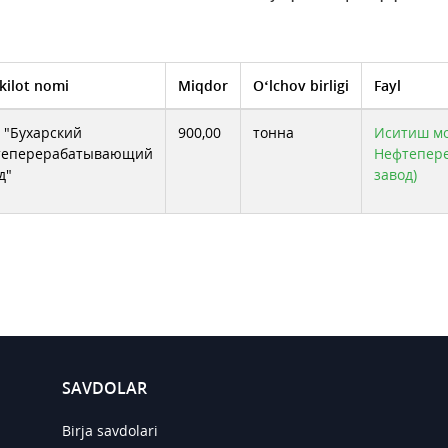
kilot nomi
Miqdor
O‘lchov birligi
Fayl
"Бухарский
900,00
тонна
Иситиш мо
теперерабатывающий
Нефтепер
д"
завод)
SAVDOLAR
Birja savdolari