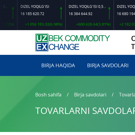
DIZEL YOQILG‘ISI
DIZEL YOQILG‘ISI 0,5-40
16 185 620.72
16 384 644.92
16 680 194.38
2%)
+1 056 183.02(6.98%)
+600 628.64(3.81%)
+2 182 073.04
BIRJA HAQIDA
BIRJA SAVDOLARI
Bosh sahifa
Birja savdolari
Tovarla
TOVARLARNI SAVDOLARG