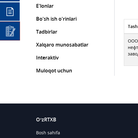
E'lonlar
Bo'sh ish o'rinlari
Tash
Tadbirlar
ООО 
Xalqaro munosabatlar
неф
заво
Interaktiv
Muloqot uchun
O‘zRTXB
Bosh sahifa