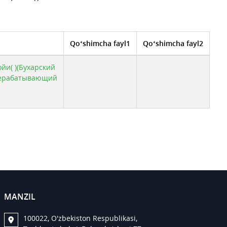
Qo‘shimcha fayl1
Qo‘shimcha fayl2
йи( )(Бухарский
ерабатывающий
MANZIL
100022, O'zbekiston Respublikasi,