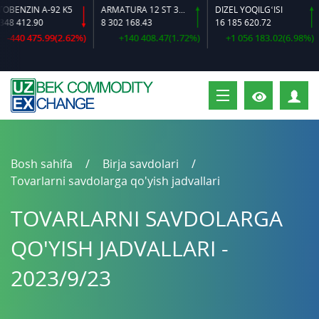
NZIN A-92 K5
ARMATURA 12 ST 35 GS O‘LCHAMLI
DIZEL YOQILG‘ISI
 412.90
8 302 168.43
16 185 620.72
1
40 475.99(2.62%)
+140 408.47(1.72%)
+1 056 183.02(6.98%)
S
Bosh sahifa
Birja savdolari
Tovarlarni savdolarga qo'yish jadvallari
TOVARLARNI SAVDOLARGA
QO'YISH JADVALLARI -
2023/9/23