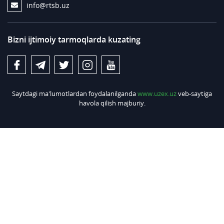
info@rtsb.uz
Bizni ijtimoiy tarmoqlarda kuzating
Saytdagi ma'lumotlardan foydalanilganda
www.uzex.uz
veb-saytiga
havola qilish majburiy.