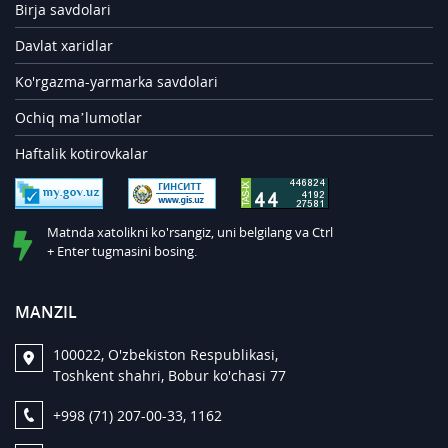
Birja savdolari
Davlat xaridlar
Ko'rgazma-yarmarka savdolari
Ochiq ma’lumotlar
Haftalik kotirovkalar
Matnda xatolikni ko'rsangiz, uni belgilang va Ctrl
+ Enter tugmasini bosing.
MANZIL
100022, O'zbekiston Respublikasi,
Toshkent shahri, Bobur ko'chasi 77
+998 (71) 207-00-33, 1162