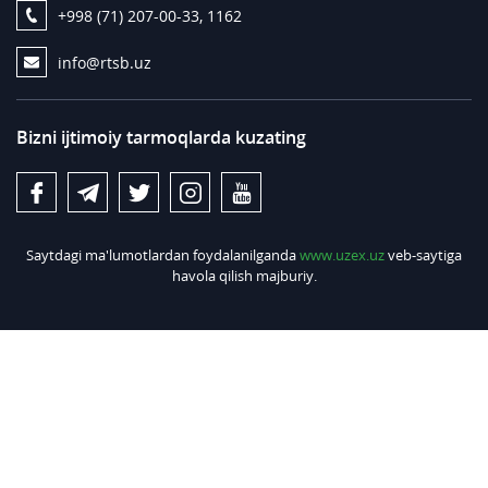
+998 (71) 207-00-33, 1162
info@rtsb.uz
Bizni ijtimoiy tarmoqlarda kuzating
Saytdagi ma'lumotlardan foydalanilganda
www.uzex.uz
veb-saytiga
havola qilish majburiy.