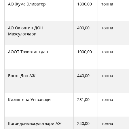
АО Жума Эливатор
1800,00
тонна
АО Ок олтин ДОН
400,00
тонна
Махсулотлари
АООТ Тахиаташ дан
1000,00
тонна
Богот-Дон АЖ
440,00
тонна
Кизилтепа Ун заводи
231,00
тонна
Когондонмахсулотлари АЖ
240,00
тонна