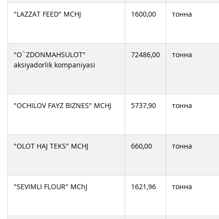
ФХ HUMO AGRO PLATINUM
Хонка дон махсулотлари АЖ
"LAZZAT FEED" MCHJ
1600,00
тонна
"O`ZDONMAHSULOT"
72486,00
тонна
aksiyadorlik komрaniyasi
"OCHILOV FAYZ BIZNES" MCHJ
5737,90
тонна
"OLOT HAJ TEKS" MCHJ
660,00
тонна
"SEVIMLI FLOUR" MChJ
1621,96
тонна