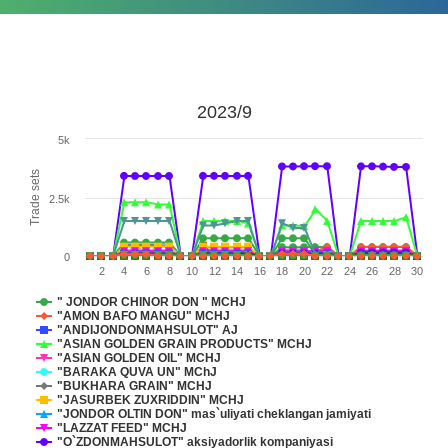
2023/9
5k
Trade sets
2.5k
0
2
4
6
8
10
12
14
16
18
20
22
24
26
28
30
" JONDOR CHINOR DON " MCHJ
"AMON BAFO MANGU" MCHJ
"ANDIJONDONMAHSULOT" AJ
"ASIAN GOLDEN GRAIN PRODUCTS" MCHJ
"ASIAN GOLDEN OIL" MCHJ
"BARAKA QUVA UN" MChJ
"BUKHARA GRAIN" MCHJ
"JASURBEK ZUXRIDDIN" MCHJ
"JONDOR OLTIN DON" mas`uliyati cheklangan jamiyati
"LAZZAT FEED" MCHJ
"O`ZDONMAHSULOT" aksiyadorlik komрaniyasi