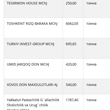
TEGIRMON HOUSE MChJ
250,00
тонна
TOSHKENT RIZQ BARAKA MChJ
6062,05
тонна
TURKIY-INVEST-GROUP MCHJ
695,65
тонна
UMID JARQOQ DON MCHJ
420,00
тонна
XOVOS DON MAXSULOTLARI AJ
540,00
тонна
Yakkatut Paxtachilik G`allachilik
1787,40
тонна
Sholichilik va Urug`chilik