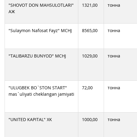
"SHOVOT DON MAHSULOTLARI"
1321,00
тонна
АЖ
"Sulaymon Nafosat Fayz" MCHJ
8565,00
тонна
"TALIBARZU BUNYOD" MCHJ
1029,00
тонна
"ULUGBEK BO`STON START"
72,00
тонна
mas`uliyati cheklangan jamiyati
"UNITED KAPITAL" XK
1000,00
тонна