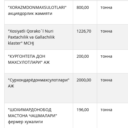
"XORAZMDONMAXSULOTLARI"
800,00
тонна
акциядорлик жамияти
"Xosiyatli Qorako`l Nuri
1226,70
тонна
Paxtachilik va Gallachilik
klaster" MCHJ
"КУРГОНТЕПА ДОН
200,00
тонна
МАХСУЛОТЛАРИ" АЖ
"Сурхондарёдонмахсулотлари"
2000,00
тонна
АЖ
"ШОХИМАРДОHОБОД
196,00
тонна
МАСТОHА ЧАШМАЛАРИ"
фермер хужалиги