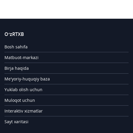
O‘zRTXB
Bosh sahifa
Matbuot-markazi
Birja haqida
Me'yoriy-huquqiy baza
Yuklab olish uchun
Muloqot uchun
Interaktiv xizmatlar
Sayt xaritasi