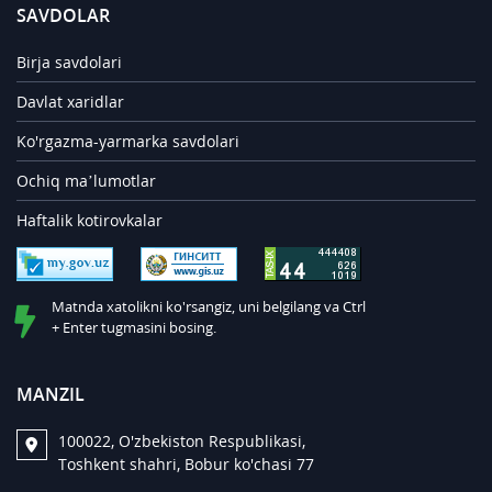
SAVDOLAR
Birja savdolari
Davlat xaridlar
Ko'rgazma-yarmarka savdolari
Ochiq ma’lumotlar
Haftalik kotirovkalar
Matnda xatolikni ko'rsangiz, uni belgilang va Ctrl
+ Enter tugmasini bosing.
MANZIL
100022, O'zbekiston Respublikasi,
Toshkent shahri, Bobur ko'chasi 77