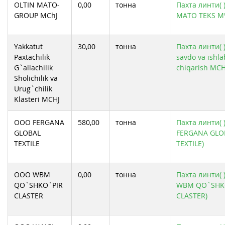
OLTIN MATO-
0,00
тонна
Пахта линти( 
GROUP MChJ
MATO TEKS М
Yakkatut
30,00
тонна
Пахта линти( )
Paxtachilik
savdo va ishla
G`allachilik
chiqarish MCH
Sholichilik va
Urug`chilik
Klasteri MCHJ
ООО FERGANA
580,00
тонна
Пахта линти(
GLOBAL
FERGANA GLO
TEXTILE
TEXTILE)
ООО WBM
0,00
тонна
Пахта линти(
QO`SHKO`PIR
WBM QO`SHK
CLASTER
CLASTER)