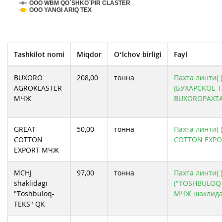
ООО WBM QO`SHKO`PIR CLASTER
ООО YANGI ARIQ TEX
Tashkilot nomi
Miqdor
O‘lchov birligi
Fayl
BUXORO
208,00
тонна
Пахта линти( 
AGROKLASTER
(БУХАРСКОЕ 
МЧЖ
BUXOROPAXT
GREAT
50,00
тонна
Пахта линти( 
COTTON
COTTON EXPO
EXPORT МЧЖ
MCHJ
97,00
тонна
Пахта линти( 
shaklidagi
("TOSHBULOQ
"Toshbuloq-
МЧЖ шаклида
TEKS" QК