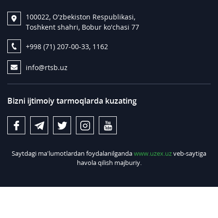
100022, O'zbekiston Respublikasi,
Toshkent shahri, Bobur ko'chasi 77
+998 (71) 207-00-33, 1162
info@rtsb.uz
Bizni ijtimoiy tarmoqlarda kuzating
Saytdagi ma'lumotlardan foydalanilganda
www.uzex.uz
veb-saytiga
havola qilish majburiy.