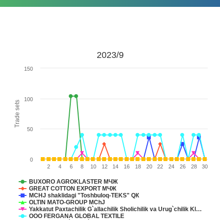
2023/9
150
100
Trade sets
50
0
2
4
6
8
10
12
14
16
18
20
22
24
26
28
30
BUXORO AGROKLASTER МЧЖ
GREAT COTTON EXPORT МЧЖ
MCHJ shaklidagi "Toshbuloq-TEKS" QК
OLTIN MATO-GROUP MChJ
Yakkatut Paxtachilik G`allachilik Sholichilik va Urug`chilik Kl…
ООО FERGANA GLOBAL TEXTILE