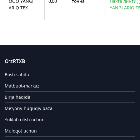
ООО YANGI
0,00
тонна
Пахта линти(
ARIQ TEX
YANGI ARIQ TE
O‘zRTXB
Bosh sahifa
Matbuot-markazi
Birja haqida
Me'yoriy-huquqiy baza
Yuklab olish uchun
Muloqot uchun