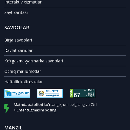
Interaktiv xizmatlar
Sayt xaritasi
SAVDOLAR
Birja savdolari
Davlat xaridlar
Ko'rgazma-yarmarka savdolari
Ochiq ma’lumotlar
Haftalik kotirovkalar
Matnda xatolikni ko'rsangiz, uni belgilang va Ctrl
+ Enter tugmasini bosing.
MANZIL