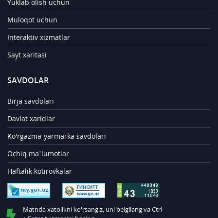
Yuklab olish uchun
Muloqot uchun
Interaktiv xizmatlar
Sayt xaritasi
SAVDOLAR
Birja savdolari
Davlat xaridlar
Ko'rgazma-yarmarka savdolari
Ochiq ma’lumotlar
Haftalik kotirovkalar
Matnda xatolikni ko'rsangiz, uni belgilang va Ctrl