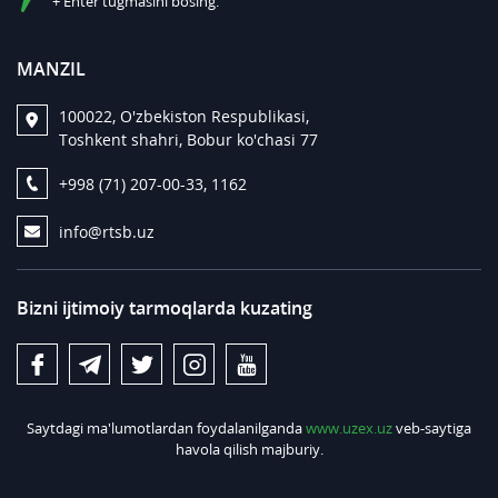
+ Enter tugmasini bosing.
MANZIL
100022, O'zbekiston Respublikasi,
Toshkent shahri, Bobur ko'chasi 77
+998 (71) 207-00-33, 1162
info@rtsb.uz
Bizni ijtimoiy tarmoqlarda kuzating
Saytdagi ma'lumotlardan foydalanilganda
www.uzex.uz
veb-saytiga
havola qilish majburiy.