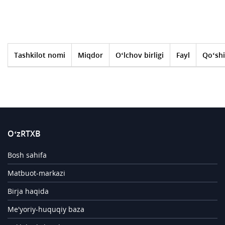
Tashkilot nomi
Miqdor
O‘lchov birligi
Fayl
Qo‘shi
O‘zRTXB
Bosh sahifa
Matbuot-markazi
Birja haqida
Me'yoriy-huquqiy baza