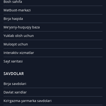
Bosh sahifa
Matbuot-markazi
Birja haqida
Me'yoriy-huquqiy baza
Yuklab olish uchun
Muloqot uchun
Interaktiv xizmatlar
Sayt xaritasi
SAVDOLAR
Birja savdolari
Davlat xaridlar
Ko'rgazma-yarmarka savdolari