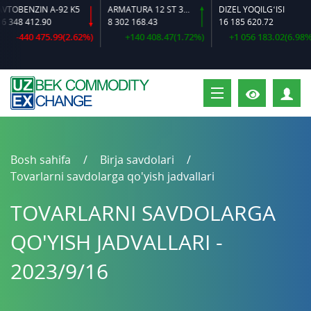
BENZIN A-92 K5
ARMATURA 12 ST 35 GS O‘LCHAMLI
DIZEL YOQILG‘ISI
48 412.90
8 302 168.43
16 185 620.72
-440 475.99(2.62%)
+140 408.47(1.72%)
+1 056 183.02(6.98%)
S
Bosh sahifa
Birja savdolari
Tovarlarni savdolarga qo'yish jadvallari
TOVARLARNI SAVDOLARGA
QO'YISH JADVALLARI -
2023/9/16