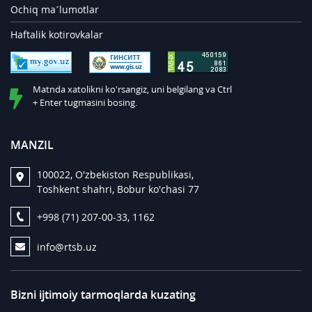
Ochiq ma’lumotlar
Haftalik kotirovkalar
Matnda xatolikni ko'rsangiz, uni belgilang va Ctrl
+ Enter tugmasini bosing.
MANZIL
100022, O'zbekiston Respublikasi,
Toshkent shahri, Bobur ko'chasi 77
+998 (71) 207-00-33, 1162
info@rtsb.uz
Bizni ijtimoiy tarmoqlarda kuzating