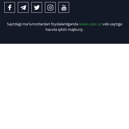
Saytdagi ma'lumotlardan foydalanilganda
www.uzex.uz
veb-saytiga
havola qilish majburiy.