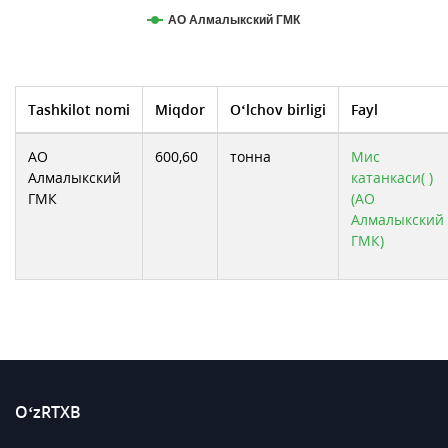
АО Алмалыкский ГМК
Tashkilot nomi
Miqdor
O‘lchov birligi
Fayl
АО
600,60
тонна
Мис
Алмалыкский
катанкаси( )
ГМК
(АО
Алмалыкский
ГМК)
O‘zRTXB