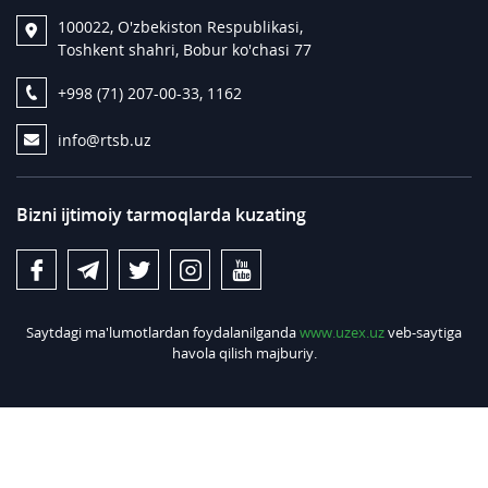
100022, O'zbekiston Respublikasi,
Toshkent shahri, Bobur ko'chasi 77
+998 (71) 207-00-33, 1162
info@rtsb.uz
Bizni ijtimoiy tarmoqlarda kuzating
Saytdagi ma'lumotlardan foydalanilganda
www.uzex.uz
veb-saytiga
havola qilish majburiy.