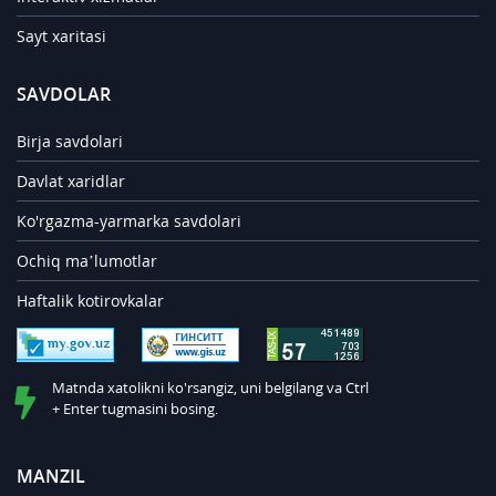
Sayt xaritasi
SAVDOLAR
Birja savdolari
Davlat xaridlar
Ko'rgazma-yarmarka savdolari
Ochiq ma’lumotlar
Haftalik kotirovkalar
Matnda xatolikni ko'rsangiz, uni belgilang va Ctrl
+ Enter tugmasini bosing.
MANZIL