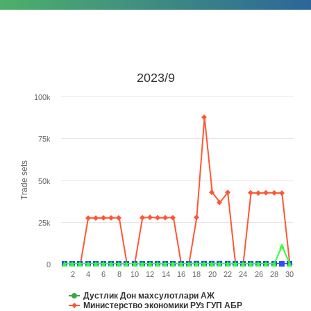
2023/9
100k
75k
Trade sets
50k
25k
0
2
4
6
8
10
12
14
16
18
20
22
24
26
28
30
Дустлик Дон махсулотлари АЖ
Министерство экономики РУз ГУП АБР