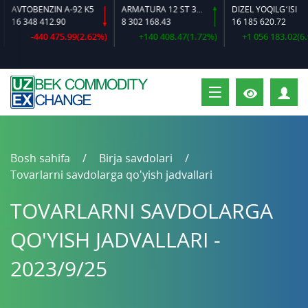
VTOBENZIN A-92 K5
ARMATURA 12 ST 35 GS O‘LCHAMLI
DIZEL YOQILG‘ISI
6 348 412.90
8 302 168.43
16 185 620.72
-440 475.99(2.62%)
+140 408.47(1.72%)
+1 056 183.02(6.98%
S
Bosh sahifa
Birja savdolari
Tovarlarni savdolarga qo'yish jadvallari
TOVARLARNI SAVDOLARGA
QO'YISH JADVALLARI -
2023/9/25