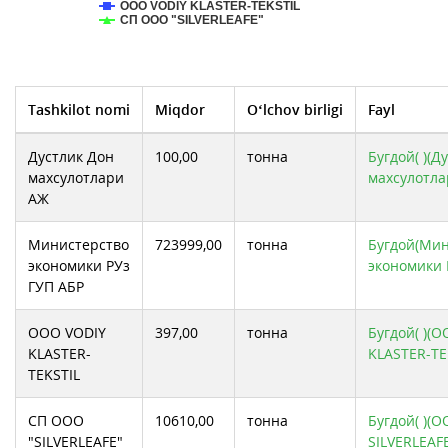
ООО VODIY KLASTER-TEKSTIL
СП ООО "SILVERLEAFE"
Tashkilot nomi
Miqdor
O‘lchov birligi
Fayl
Дустлик Дон
100,00
тонна
Бугдой( )(Д
махсулотлари
махсулотла
АЖ
Министерство
723999,00
тонна
Бугдой(Мин
экономики РУз
экономики 
ГУП АБР
ООО VODIY
397,00
тонна
Бугдой( )(
KLASTER-
KLASTER-TE
TEKSTIL
СП ООО
10610,00
тонна
Бугдой( )(
"SILVERLEAFE"
SILVERLEAF