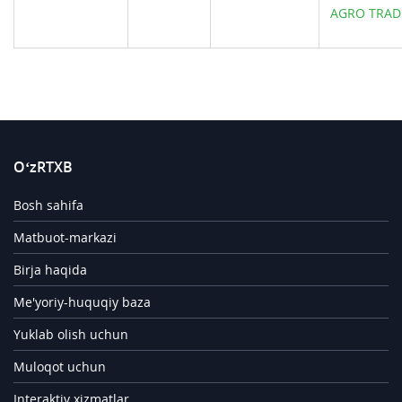
AGRO TRAD
O‘zRTXB
Bosh sahifa
Matbuot-markazi
Birja haqida
Me'yoriy-huquqiy baza
Yuklab olish uchun
Muloqot uchun
Interaktiv xizmatlar