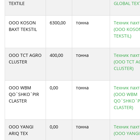
TEXTILE
GLOBAL TEXT
ООО KOSON
6300,00
тонна
Техник пахт
BAXT TEKSTIL
(ООО KOSO
TEKSTIL)
ООО TCT AGRO
400,00
тонна
Техник пахт
CLUSTER
(ООО TCT A
CLUSTER)
ООО WBM
0,00
тонна
Техник пахт
QO`SHKO`PIR
(ООО WBM
CLASTER
QO`SHKO`P
CLASTER)
ООО YANGI
0,00
тонна
Техник пахт
ARIQ TEX
(ООО YANGI 