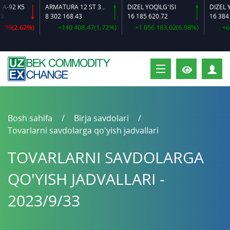
ARMATURA 12 ST 35 GS O‘LCHAMLI
DIZEL YOQILG‘ISI
8 302 168.43
16 185 620.72
16 384 644.92
%)
+140 408.47(1.72%)
+1 056 183.02(6.98%)
+600 628.64
S
Bosh sahifa
Birja savdolari
Tovarlarni savdolarga qo'yish jadvallari
TOVARLARNI SAVDOLARGA
QO'YISH JADVALLARI -
2023/9/33