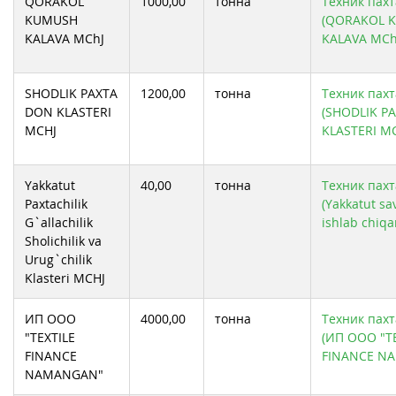
QORAKOL
1000,00
тонна
Техник пахт
KUMUSH
(QORAKOL 
KALAVA MChJ
KALAVA MCh
SHODLIK PAXTA
1200,00
тонна
Техник пахт
DON KLASTERI
(SHODLIK P
MCHJ
KLASTERI MC
Yakkatut
40,00
тонна
Техник пахт
Paxtachilik
(Yakkatut sa
G`allachilik
ishlab chiqa
Sholichilik va
Urug`chilik
Klasteri MCHJ
ИП ООО
4000,00
тонна
Техник пахт
"TEXTILE
(ИП ООО "T
FINANCE
FINANCE N
NAMANGAN"