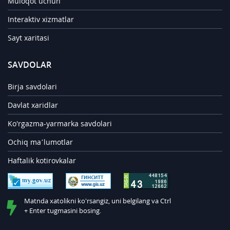
Muloqot uchun
Interaktiv xizmatlar
Sayt xaritasi
SAVDOLAR
Birja savdolari
Davlat xaridlar
Ko'rgazma-yarmarka savdolari
Ochiq ma’lumotlar
Haftalik kotirovkalar
Matnda xatolikni ko'rsangiz, uni belgilang va Ctrl
+ Enter tugmasini bosing.