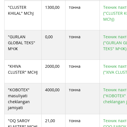
"CLUSTER
1300,00
тонна
Техник пахт
KHILAL" MChJ
("CLUSTER K
MChJ)
"GURLAN
0,00
тонна
Техник пахт
GLOBAL TEKS"
("GURLAN G
МЧЖ
TEKS" МЧЖ)
"KHIVA
2000,00
тонна
Техник пахт
CLUSTER" MCHJ
("XIVA CLUS
"KOBOTEX"
4000,00
тонна
Техник пахт
masuliyati
("KOBOTEX" 
cheklangan
cheklangan j
jamiyati
"OQ SAROY
21,00
тонна
Техник пахт
KLASTER" MCHJ
("OQ SAROY