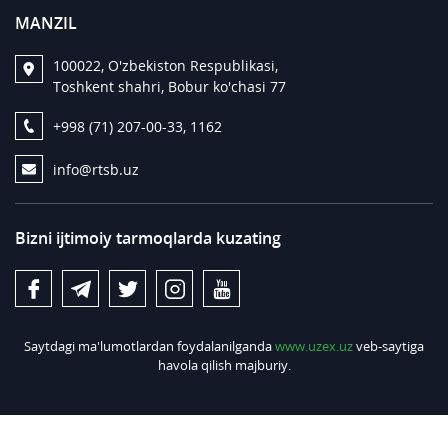
MANZIL
100022, O'zbekiston Respublikasi,
Toshkent shahri, Bobur ko'chasi 77
+998 (71) 207-00-33, 1162
info@rtsb.uz
Bizni ijtimoiy tarmoqlarda kuzating
Saytdagi ma'lumotlardan foydalanilganda
www.uzex.uz
veb-saytiga
havola qilish majburiy.