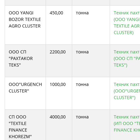
ООО YANGI
450,00
тонна
Техник пахт
BOZOR TEXTILE
(ООО YANG
AGRO CLUSTER
TEXTILE AG
CLUSTER)
ООО СП
2200,00
тонна
Техник пахт
"PAXTAKOR
(ООО СП "P
TEKS"
TEKS")
ООО"URGENCH
1000,00
тонна
Техник пахт
CLUSTER"
(ООО"URGE
CLUSTER")
СП ООО
4000,00
тонна
Техник пахт
"TEXTILE
(ИП ООО "T
FINANCE
FINANCE KH
KHOREZM"