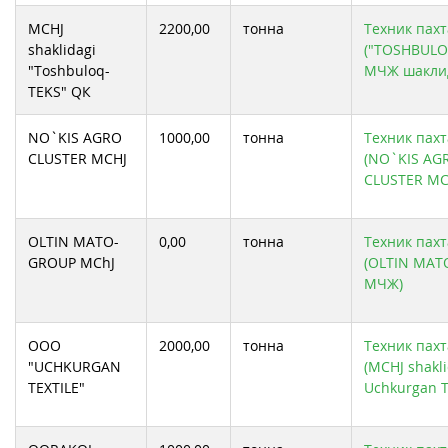
MCHJ
2200,00
тонна
Техник пахт
shaklidagi
("TOSHBULO
"Toshbuloq-
МЧЖ шаклид
TEKS" QК
NO`KIS AGRO
1000,00
тонна
Техник пахт
CLUSTER MCHJ
(NO`KIS AG
CLUSTER MC
OLTIN MATO-
0,00
тонна
Техник пахт
GROUP MChJ
(OLTIN MAT
МЧЖ)
OOO
2000,00
тонна
Техник пахт
"UCHKURGAN
(MCHJ shakli
TEXTILE"
Uchkurgan T