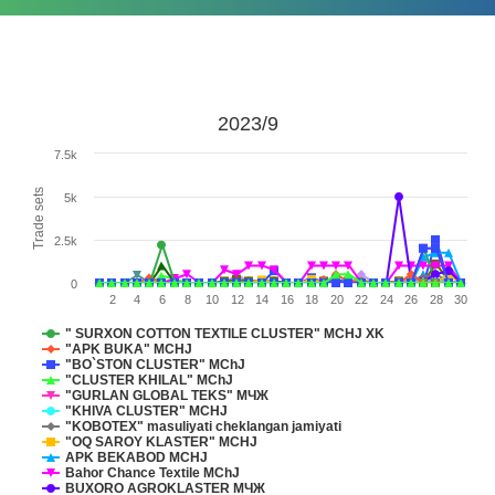
2023/9
7.5k
Trade sets
5k
2.5k
0
2
4
6
8
10
12
14
16
18
20
22
24
26
28
30
" SURXON COTTON TEXTILE CLUSTER" MCHJ XK
"APK BUKA" MCHJ
"BO`STON CLUSTER" MChJ
"CLUSTER KHILAL" MChJ
"GURLAN GLOBAL TEKS" МЧЖ
"KHIVA CLUSTER" MCHJ
"KOBOTEX" masuliyati cheklangan jamiyati
"OQ SAROY KLASTER" MCHJ
APK BEKABOD MCHJ
Bahor Chance Textile МChJ
BUXORO AGROKLASTER МЧЖ