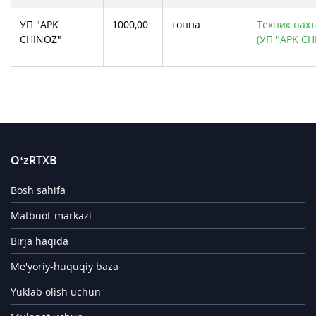
УП "APK
1000,00
тонна
Техник пахт
CHINOZ"
(УП "APK CH
O‘zRTXB
Bosh sahifa
Matbuot-markazi
Birja haqida
Me'yoriy-huquqiy baza
Yuklab olish uchun