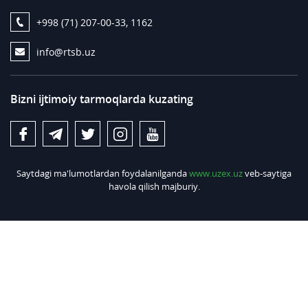
+998 (71) 207-00-33, 1162
info@rtsb.uz
Bizni ijtimoiy tarmoqlarda kuzating
Saytdagi ma'lumotlardan foydalanilganda
www.uzex.uz
veb-saytiga
havola qilish majburiy.