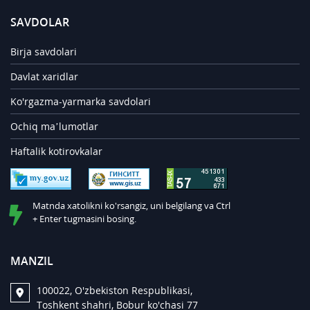
SAVDOLAR
Birja savdolari
Davlat xaridlar
Ko'rgazma-yarmarka savdolari
Ochiq ma’lumotlar
Haftalik kotirovkalar
Matnda xatolikni ko'rsangiz, uni belgilang va Ctrl
+ Enter tugmasini bosing.
MANZIL
100022, O'zbekiston Respublikasi,
Toshkent shahri, Bobur ko'chasi 77