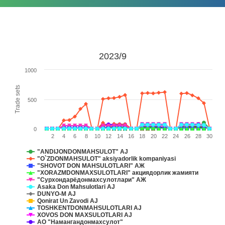
2023/9
1000
Trade sets
500
0
2
4
6
8
10
12
14
16
18
20
22
24
26
28
30
"ANDIJONDONMAHSULOT" AJ
"O`ZDONMAHSULOT" aksiyadorlik komрaniyasi
"SHOVOT DON MAHSULOTLARI" АЖ
"XORAZMDONMAXSULOTLARI" акциядорлик жамияти
"Сурхондарёдонмахсулотлари" АЖ
Asaka Don Mahsulotlari AJ
DUNYO-M AJ
Qonirat Un Zavodi AJ
TOSHKENTDONMAHSULOTLARI AJ
XOVOS DON MAXSULOTLARI AJ
АО "Намангандонмахсулот"