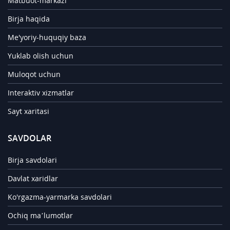
Matbuot-markazi
Birja haqida
Me'yoriy-huquqiy baza
Yuklab olish uchun
Muloqot uchun
Interaktiv xizmatlar
Sayt xaritasi
SAVDOLAR
Birja savdolari
Davlat xaridlar
Ko'rgazma-yarmarka savdolari
Ochiq ma’lumotlar