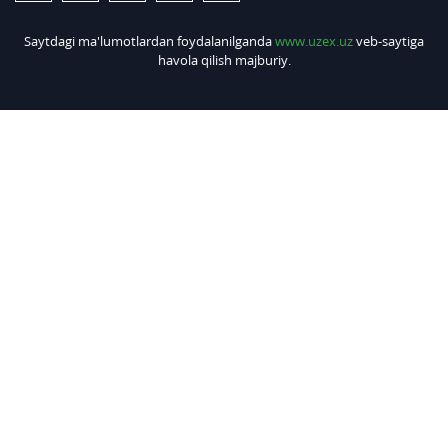
Saytdagi ma'lumotlardan foydalanilganda
www.uzex.uz
veb-saytiga
havola qilish majburiy.