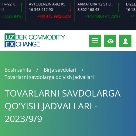
AVTOBENZIN A-92 K2-L
AVTOBENZIN A-92 K5
ARMATURA 12 ST 35 GS O‘LCHAMLI
DIZEL YOQ
16 348 412.90
8 302 168.43
16 185 6
65(0.94%)
-440 475.99(2.62%)
+140 408.47(1.72%)
+1 056
S
Bosh sahifa
Birja savdolari
Tovarlarni savdolarga qo'yish jadvallari
TOVARLARNI SAVDOLARGA
QO'YISH JADVALLARI -
2023/9/9