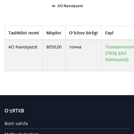
АО Navoiyazot
Tashkilot nomi
Miqdor
O‘lchov birligi
Fayl
АО Navoiyazot
8050,00
тонна
Поливинилхл
(ПВХ)( )(АО
Navoiyazot)
O‘zRTXB
Bosh sahifa