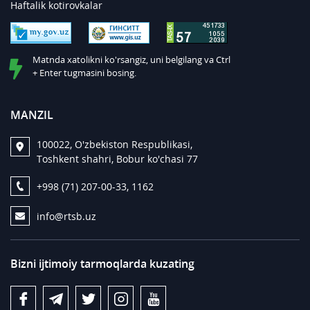
Haftalik kotirovkalar
Matnda xatolikni ko'rsangiz, uni belgilang va Ctrl
+ Enter tugmasini bosing.
MANZIL
100022, O'zbekiston Respublikasi,
Toshkent shahri, Bobur ko'chasi 77
+998 (71) 207-00-33, 1162
info@rtsb.uz
Bizni ijtimoiy tarmoqlarda kuzating