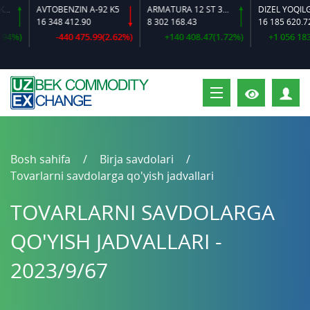
AVTOBENZIN A-92 K5
ARMATURA 12 ST 35 GS O‘LCHAMLI
DIZEL YOQILG‘IS
16 348 412.90
8 302 168.43
16 185 620.72
4%)
-440 475.99(2.62%)
+140 408.47(1.72%)
+1 056 183.0
S
Bosh sahifa
Birja savdolari
Tovarlarni savdolarga qo'yish jadvallari
TOVARLARNI SAVDOLARGA
QO'YISH JADVALLARI -
2023/9/67