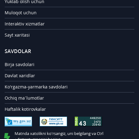
Yuklab olish uchun
Muloqot uchun
Interaktiv xizmatlar
Sayt xaritasi
SAVDOLAR
Birja savdolari
Davlat xaridlar
Ko'rgazma-yarmarka savdolari
Ochiq ma’lumotlar
Haftalik kotirovkalar
Matnda xatolikni ko'rsangiz, uni belgilang va Ctrl