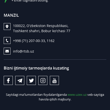
+ Enter tugmasini bosing.
MANZIL
100022, O'zbekiston Respublikasi,
Toshkent shahri, Bobur ko'chasi 77
+998 (71) 207-00-33, 1162
info@rtsb.uz
Bizni ijtimoiy tarmoqlarda kuzating
Saytdagi ma'lumotlardan foydalanilganda
www.uzex.uz
veb-saytiga
havola qilish majburiy.