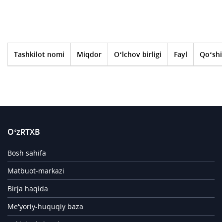
Tashkilot nomi
Miqdor
O‘lchov birligi
Fayl
Qo‘shi
O‘zRTXB
Bosh sahifa
Matbuot-markazi
Birja haqida
Me'yoriy-huquqiy baza