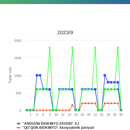
2023/9
2000
1500
Trade sets
1000
500
0
2
4
6
8
10
12
14
16
18
20
22
24
26
28
30
"ANDIJON BIOKIMYO ZAVODI" AJ
"QO`QON BIOKIMYO" Aksiyadorlik jamiyati