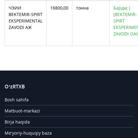
ЧЭИИ
16800,00
тонна
Барда( )
BEKTEMIR-SPIRT
(BEKTEMIR-
EKSPERIMENTAL
SPIRT
ZAVODI АЖ
EKSPERIME
ZAVODI ОА
O‘zRTXB
Bosh sahifa
Matbuot-markazi
Birja haqida
Me'yoriy-huquqiy baza