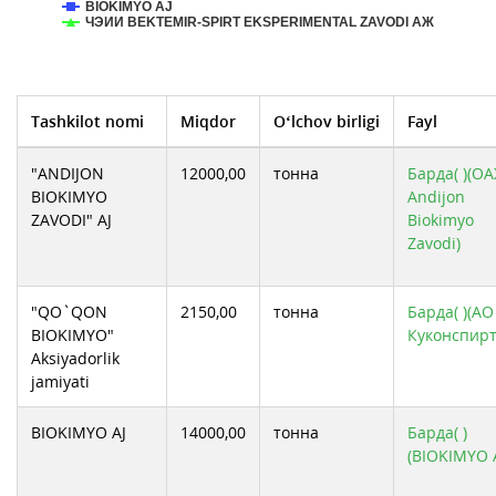
BIOKIMYO AJ
ЧЭИИ BEKTEMIR-SPIRT EKSPERIMENTAL ZAVODI АЖ
Tashkilot nomi
Miqdor
O‘lchov birligi
Fayl
"ANDIJON
12000,00
тонна
Барда( )(О
BIOKIMYO
Andijon
ZAVODI" AJ
Biokimyo
Zavodi)
"QO`QON
2150,00
тонна
Барда( )(АО
BIOKIMYO"
Куконспирт
Aksiyadorlik
jamiyati
BIOKIMYO AJ
14000,00
тонна
Барда( )
(BIOKIMYO A