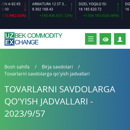
A-92 K5
ARMATURA 12 ST 35 GS O‘LCHAMLI
DIZEL YOQILG‘ISI
0
8 302 168.43
16 185 620.72
16 384 
5.99(2.62%)
+140 408.47(1.72%)
+1 056 183.02(6.98%)
+6
S
Bosh sahifa
Birja savdolari
Tovarlarni savdolarga qo'yish jadvallari
TOVARLARNI SAVDOLARGA
QO'YISH JADVALLARI -
2023/9/57