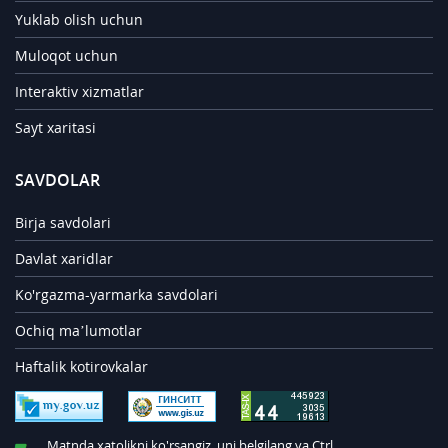
Yuklab olish uchun
Muloqot uchun
Interaktiv xizmatlar
Sayt xaritasi
SAVDOLAR
Birja savdolari
Davlat xaridlar
Ko'rgazma-yarmarka savdolari
Ochiq ma’lumotlar
Haftalik kotirovkalar
Matnda xatolikni ko'rsangiz, uni belgilang va Ctrl