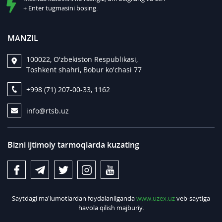
+ Enter tugmasini bosing.
MANZIL
100022, O'zbekiston Respublikasi,
Toshkent shahri, Bobur ko'chasi 77
+998 (71) 207-00-33, 1162
info@rtsb.uz
Bizni ijtimoiy tarmoqlarda kuzating
Saytdagi ma'lumotlardan foydalanilganda
www.uzex.uz
veb-saytiga
havola qilish majburiy.