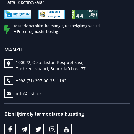
Haftalik kotirovkalar
Matnda xatolikni ko'rsangiz, uni belgilang va Ctrl
+ Enter tugmasini bosing.
MANZIL
100022, O'zbekiston Respublikasi,
Toshkent shahri, Bobur ko'chasi 77
+998 (71) 207-00-33, 1162
info@rtsb.uz
Bizni ijtimoiy tarmoqlarda kuzating