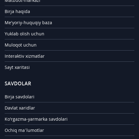
Matbuot-markazi
Birja haqida
Me'yoriy-huquqiy baza
Yuklab olish uchun
Muloqot uchun
Interaktiv xizmatlar
Sayt xaritasi
SAVDOLAR
Birja savdolari
Davlat xaridlar
Ko'rgazma-yarmarka savdolari
Ochiq ma’lumotlar