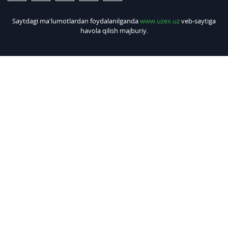
Saytdagi ma'lumotlardan foydalanilganda
www.uzex.uz
veb-saytiga
havola qilish majburiy.