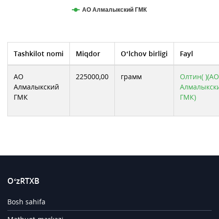
АО Алмалыкский ГМК
Tashkilot nomi
Miqdor
O‘lchov birligi
Fayl
АО
225000,00
грамм
Олтин( )(АО
Алмалыкский
Алмалыкск
ГМК
ГМК)
O‘zRTXB
Bosh sahifa