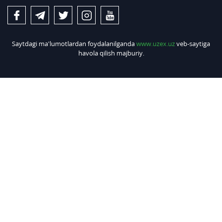
Saytdagi ma'lumotlardan foydalanilganda
www.uzex.uz
veb-saytiga
havola qilish majburiy.