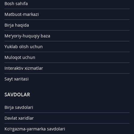
Bosh sahifa
Matbuot-markazi
Birja haqida
Me'yoriy-huquqiy baza
Yuklab olish uchun
Muloqot uchun
Interaktiv xizmatlar
Sayt xaritasi
SAVDOLAR
Birja savdolari
Davlat xaridlar
Ko'rgazma-yarmarka savdolari