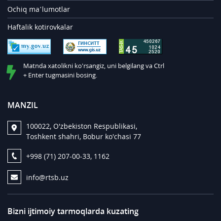
Ochiq ma’lumotlar
Haftalik kotirovkalar
Matnda xatolikni ko'rsangiz, uni belgilang va Ctrl
+ Enter tugmasini bosing.
MANZIL
100022, O'zbekiston Respublikasi,
Toshkent shahri, Bobur ko'chasi 77
+998 (71) 207-00-33, 1162
info@rtsb.uz
Bizni ijtimoiy tarmoqlarda kuzating