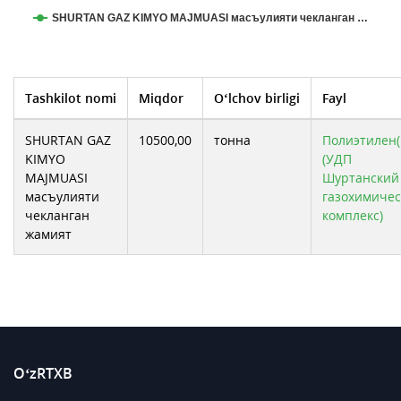
SHURTAN GAZ KIMYO MAJMUASI масъулияти чекланган …
Tashkilot nomi
Miqdor
O‘lchov birligi
Fayl
SHURTAN GAZ
10500,00
тонна
Полиэтилен( 
KIMYO
(УДП
MAJMUASI
Шуртанский
масъулияти
газохимиче
чекланган
комплекс)
жамият
O‘zRTXB