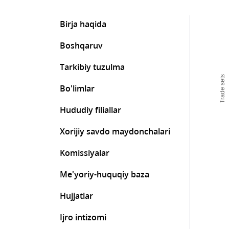
Birja haqida
Boshqaruv
Tarkibiy tuzulma
Trade sets
Bo'limlar
Hududiy filiallar
Xorijiy savdo maydonchalari
Komissiyalar
Me'yoriy-huquqiy baza
Hujjatlar
Ijro intizomi