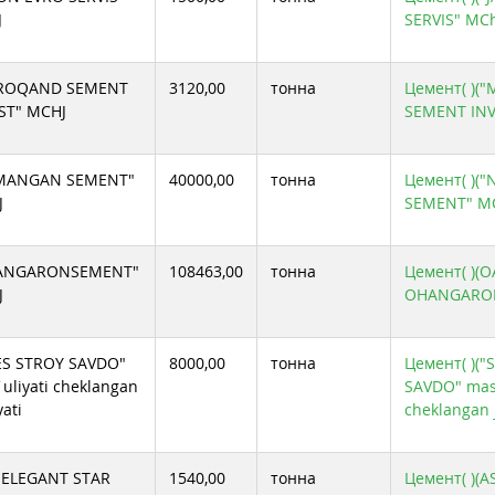
J
SERVIS" MCh
ROQAND SEMENT
3120,00
тонна
Цемент( )
ST" MCHJ
SEMENT INV
MANGAN SEMENT"
40000,00
тонна
Цемент( )
J
SEMENT" MC
ANGARONSEMENT"
108463,00
тонна
Цемент( )(
J
OHANGARO
S STROY SAVDO"
8000,00
тонна
Цемент( )(
uliyati cheklangan
SAVDO" mas`
yati
cheklangan 
 ELEGANT STAR
1540,00
тонна
Цемент( )(A