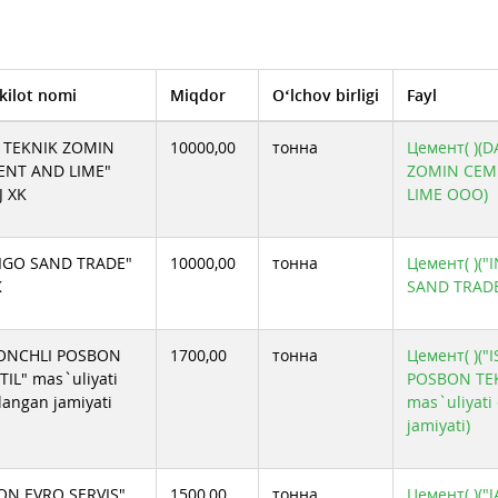
Mchj shaklidagi "TITAN CEMENT"qk
POP SEMENT MChJ QK
QIZILQUMSEMENT АJ
Qurilish Ashyo Sifat Servis MCHJ
SHEROBOD SEMENT ZAVODI MCHJ
АО "Кувасайцемент"
kilot nomi
Miqdor
O‘lchov birligi
Fayl
АО Бекабадцемент
Жомбой Яшил Чироклари МЧЖ
ИП ООО SURHANCEMENTINVEST
 TEKNIK ZOMIN
10000,00
тонна
Цемент( )(D
ООО QARSHI CONCH CEMENT
ENT AND LIME"
ZOMIN CEM
ООО ИП HUAXIN CEMENT JIZZAKH
СП ООО "Farg’ona Yasin Qurilish Mollari"
 XK
LIME ООО)
IGO SAND TRADE"
10000,00
тонна
Цемент( )("
Ж
SAND TRAD
HONCHLI POSBON
1700,00
тонна
Цемент( )("
TIL" mas`uliyati
POSBON TEK
langan jamiyati
mas`uliyati
jamiyati)
ON EVRO SERVIS"
1500,00
тонна
Цемент( )(