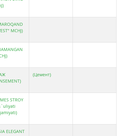
J)
("MAROQAND
EST" MCHJ)
("NAMANGAN
HJ)
ОАЖ
(Цемент)
NSEMENT)
"SMES STROY
uliyati
jamiyati)
SIA ELEGANT