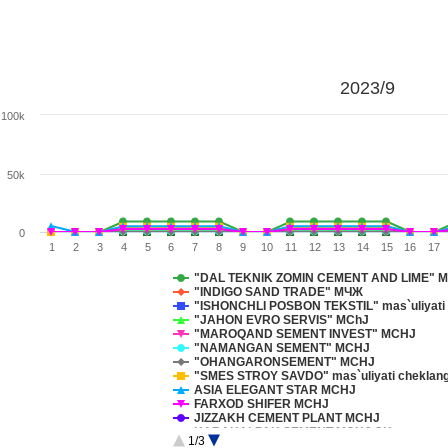
2023/9
100k
50k
0
1
2
3
4
5
6
7
8
9
10
11
12
13
14
15
16
17
"DAL TEKNIK ZOMIN CEMENT AND LIME" 
"INDIGO SAND TRADE" МЧЖ
"ISHONCHLI POSBON TEKSTIL" mas`uliyati c
"JAHON EVRO SERVIS" MChJ
"MAROQAND SEMENT INVEST" MCHJ
"NAMANGAN SEMENT" MCHJ
"OHANGARONSEMENT" MCHJ
"SMES STROY SAVDO" mas`uliyati cheklanga
ASIA ELEGANT STAR MCHJ
FARXOD SHIFER MCHJ
JIZZAKH CEMENT PLANT MCHJ
KARAKALPAK SEMENT MCHJ QK
1/3
MChJ Everest metall favorite