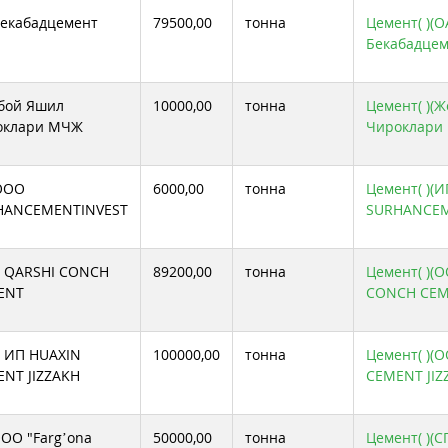
екабадцемент
79500,00
тонна
Цемент( )(
Бекабадцем
бой Яшил
10000,00
тонна
Цемент( )(
оклари МЧЖ
Чироклари
ООО
6000,00
тонна
Цемент( )(
HANCEMENTINVEST
SURHANCEM
 QARSHI CONCH
89200,00
тонна
Цемент( )(
ENT
CONCH CEM
 ИП HUAXIN
100000,00
тонна
Цемент( )(
NT JIZZAKH
CEMENT JIZ
ОО "Farg’ona
50000,00
тонна
Цемент( )(