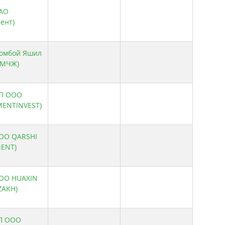
ОАО
ент)
Жомбой Яшил
 МЧЖ)
ИП ООО
ENTINVEST)
ООО QARSHI
ENT)
ООО HUAXIN
ZAKH)
СП ООО