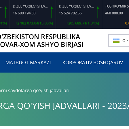
DIZEL YOQILG‘ISI EVRO L-K-4
DIZEL YOQILG‘ISI EVRO-L II K-4 SSDF
TOSHKO‘MIR SSSSH-13
680 194.38
15 524 702.56
460 000.00
 182 073.04(15.05%)
+205 689.71(1.34%)
0.00(0.00%)
O'ZBEKISTON RESPUBLIKA
O'z
TOVAR-XOM ASHYO BIRJASI
MATBUOT-MARKAZI
KORPORATIV BOSHQARUV
rni savdolarga qo'yish jadvallari
A QO'YISH JADVALLARI - 2023