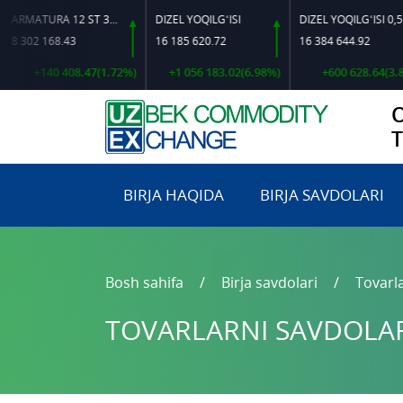
ARMATURA 12 ST 35 GS O‘LCHAMLI
DIZEL YOQILG‘ISI
DIZEL YOQILG‘ISI 0,5-40
8.43
16 185 620.72
16 384 644.92
16 
 408.47(1.72%)
+1 056 183.02(6.98%)
+600 628.64(3.81%)
+2
BIRJA HAQIDA
BIRJA SAVDOLARI
Bosh sahifa
Birja savdolari
Tovarla
TOVARLARNI SAVDOLARG