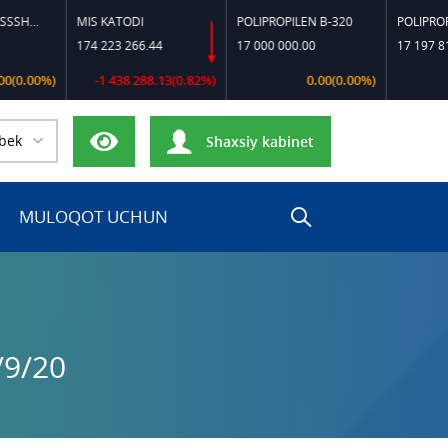
MIS KATODI
POLIPROPILEN B-320
POLIPROPILEN FC-55
174 223 266.44
17 000 000.00
17 197 818.18
-1 438 288.13(0.82%)
0.00(0.00%)
0.00(0.
bek
Shaxsiy kabinet
MULOQOT UCHUN
/9/20