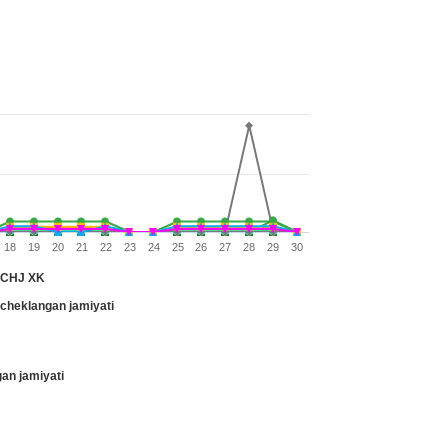
18
19
20
21
22
23
24
25
26
27
28
29
30
MCHJ XK
heklangan jamiyati
n jamiyati