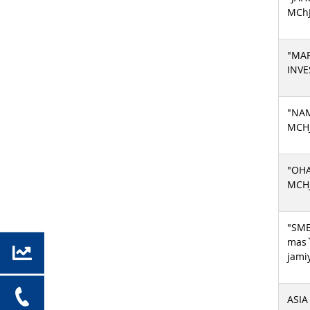
MCh
"MA
INVE
"NA
MCH
"OH
MCH
"SME
mas`
jami
ASIA