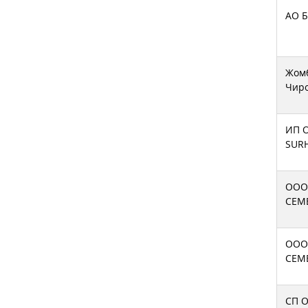
АО Б
Жом
Чир
ИП 
SUR
ООО
CEM
ООО
CEME
СП О