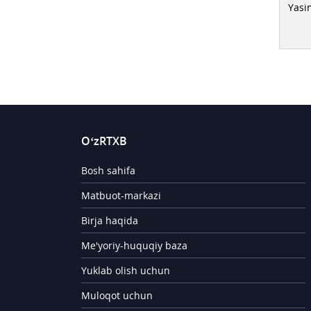
Yasin
O‘zRTXB
Bosh sahifa
Matbuot-markazi
Birja haqida
Me'yoriy-huquqiy baza
Yuklab olish uchun
Muloqot uchun