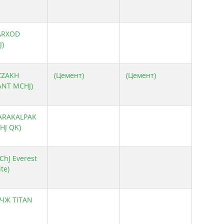
FARXOD
J)
IZZAKH
(Цемент)
(Цемент)
ANT MCHJ)
KARAKALPAK
HJ QK)
ChJ Everest
ite)
МЧЖ TITAN