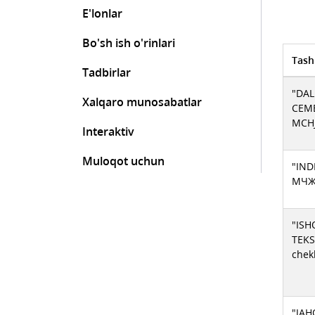
E'lonlar
Bo'sh ish o'rinlari
Tash
Tadbirlar
"DAL
Xalqaro munosabatlar
CEM
MCHJ
Interaktiv
Muloqot uchun
"IND
МЧ
"IS
TEKS
chek
"JAH