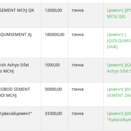
 SEMENT MChJ QK
12000,00
тонна
Цемент( )(
MChJ QK)
ILQUMSEMENT АJ
180000,00
тонна
Цемент( )
(QIZILQUM
ОАЖ)
ish Ashyo Sifat
1000,00
тонна
Цемент( )(Qu
is MCHJ
Ashyo Sifat 
ROBOD SEMENT
50000,00
тонна
Цемент( )(
DI MCHJ
SEMENT ZAV
Кувасайцемент"
33300,00
тонна
Цемент( )(А
"Кувасайце