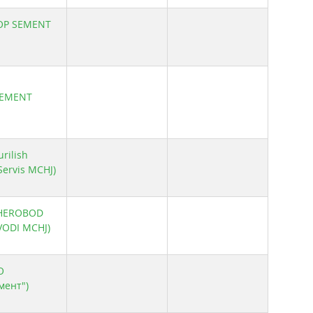
POP SEMENT
SEMENT
rilish
Servis MCHJ)
SHEROBOD
ODI MCHJ)
О
мент")