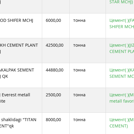
J
STAR MCHJ)
OD SHIFER MCHJ
6000,00
тонна
Цемент( )(
SHIFER MCH
AKH CEMENT PLANT
42500,00
тонна
Цемент( )(J
J
CEMENT PL
AKALPAK SEMENT
44880,00
тонна
Цемент( )(
J QK
SEMENT MC
 Everest metall
2500,00
тонна
Цемент( )(M
ite
metall favor
 shaklidagi "TITAN
8000,00
тонна
Цемент( )(
ENT"qk
CEMENT)