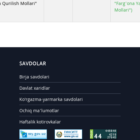
 Qurilish Mollari"
"Farg’ona Ya
Mollari")
SAVDOLAR
Birja savdolari
Davlat xaridlar
Ko'rgazma-yarmarka savdolari
Ochiq ma’lumotlar
Haftalik kotirovkalar