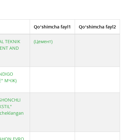
Qo‘shimcha fayl1
Qo‘shimcha fayl2
AL TEKNIK
(Цемент)
ENT AND
INDIGO
E" МЧЖ)
ISHONCHLI
STIL"
 cheklangan
"JAHON EVRO