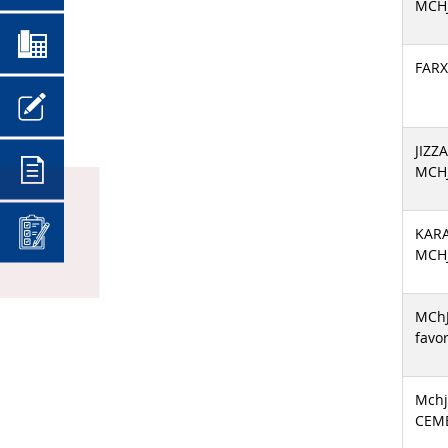
MCH
FARX
JIZZ
MCH
KAR
MCH
MChJ
favor
Mchj
CEM