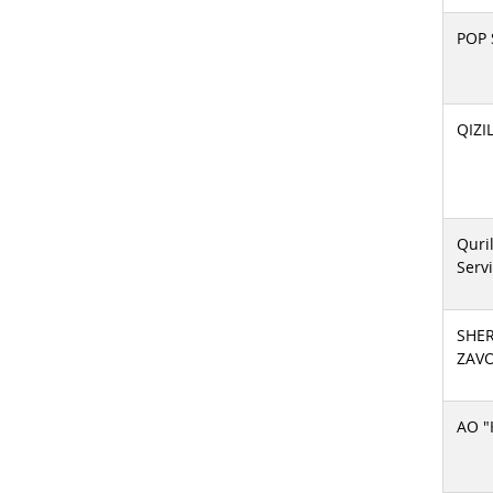
POP
QIZ
Quril
Serv
SHE
ZAVO
АО "