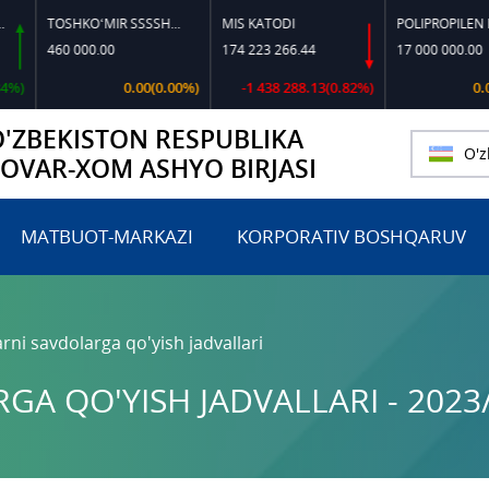
TOSHKO‘MIR SSSSH-13
MIS KATODI
POLIPROPILEN B-32
460 000.00
174 223 266.44
17 000 000.00
0.00(0.00%)
-1 438 288.13(0.82%)
0.00(0.
O'ZBEKISTON RESPUBLIKA
O'z
TOVAR-XOM ASHYO BIRJASI
MATBUOT-MARKAZI
KORPORATIV BOSHQARUV
rni savdolarga qo'yish jadvallari
A QO'YISH JADVALLARI - 2023