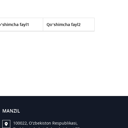
‘shimcha fayl1
Qo‘shimcha fayl2
MANZIL
100022, O'zbekiston Respublikasi,