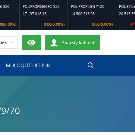
0
POLIPROPILEN FC-550
POLIPROPILEN Y120
POLIETILEN B-
17 197 818.18
14 500 316.08
20 515 662.90
00%)
0.00(0.00%)
0.00(0.00%)
-81 341
bek
Shaxsiy kabinet
MULOQOT UCHUN
/9/70