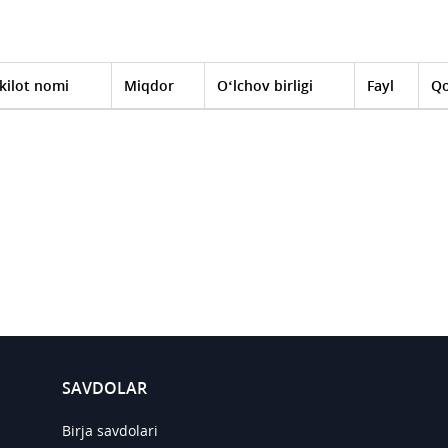
kilot nomi
Miqdor
O‘lchov birligi
Fayl
Qo
SAVDOLAR
Birja savdolari