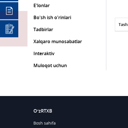
E'lonlar
Bo'sh ish o'rinlari
Tash
Tadbirlar
Xalqaro munosabatlar
Interaktiv
Muloqot uchun
O‘zRTXB
Bosh sahifa