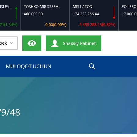
ISI EVRO-L II K-4 SSDF
TOSHKO‘MIR SSSSH-13
MIS KATODI
POLIPROPILEN
460 000.00
174 223 266.44
17 000 000.00
34%)
0.00(0.00%)
-1 438 288.13(0.82%)
0.
bek
Shaxsiy kabinet
MULOQOT UCHUN
/9/48