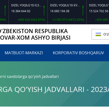
DIZEL YOQILG‘ISI 0,5-40
DIZEL YOQILG‘ISI EVRO L-K-4
DIZEL YOQILG‘
16 384 644.92
16 680 194.38
15 524 702.56
+600 628.64(3.81%)
+2 182 073.04(15.05%)
+205 689.71(1.
O'ZBEKISTON RESPUBLIKA
O'z
TOVAR-XOM ASHYO BIRJASI
MATBUOT-MARKAZI
KORPORATIV BOSHQARUV
rni savdolarga qo'yish jadvallari
A QO'YISH JADVALLARI - 2023