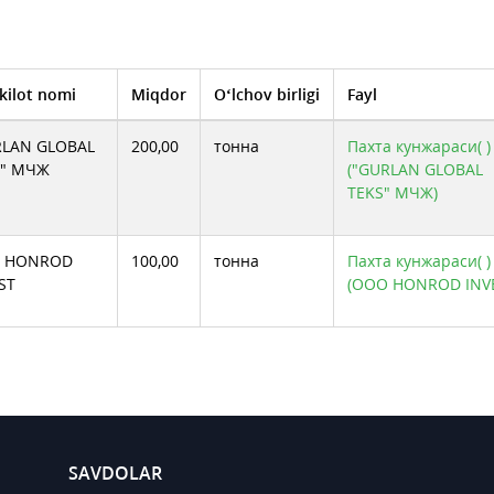
kilot nomi
Miqdor
O‘lchov birligi
Fayl
RLAN GLOBAL
200,00
тонна
Пахта кунжараси( )
S" МЧЖ
("GURLAN GLOBAL
TEKS" МЧЖ)
 HONROD
100,00
тонна
Пахта кунжараси( )
ST
(ООО HONROD INV
SAVDOLAR