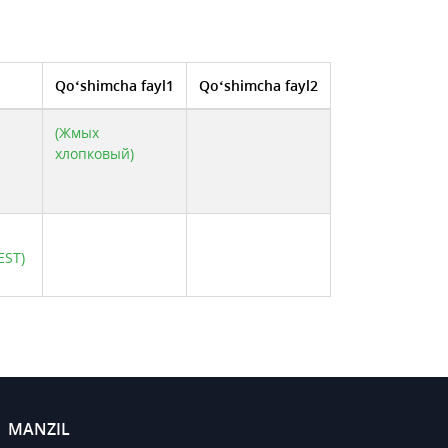
Qo‘shimcha fayl1
Qo‘shimcha fayl2
(Жмых
хлопковый)
EST)
MANZIL