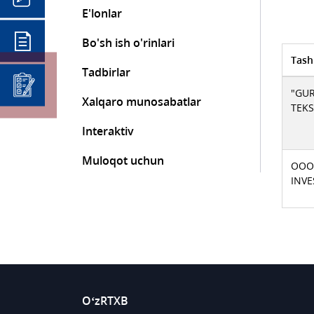
E'lonlar
Bo'sh ish o'rinlari
Tash
Tadbirlar
"GU
Xalqaro munosabatlar
TEK
Interaktiv
Muloqot uchun
ООО
INVE
O‘zRTXB