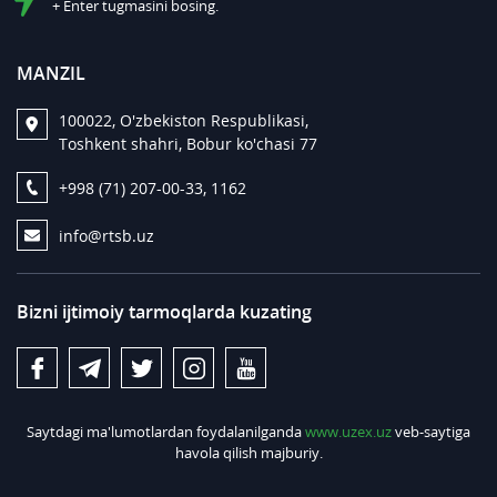
+ Enter tugmasini bosing.
MANZIL
100022, O'zbekiston Respublikasi,
Toshkent shahri, Bobur ko'chasi 77
+998 (71) 207-00-33, 1162
info@rtsb.uz
Bizni ijtimoiy tarmoqlarda kuzating
Saytdagi ma'lumotlardan foydalanilganda
www.uzex.uz
veb-saytiga
havola qilish majburiy.