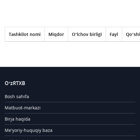
Tashkilot nomi
Miqdor
O‘lchov birligi
Fayl
Qo‘shi
O‘zRTXB
Bosh sahifa
Matbuot-markazi
Birja haqida
Me'yoriy-huquqiy baza