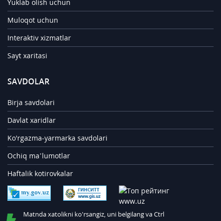
Yuklab olish uchun
Muloqot uchun
Interaktiv xizmatlar
Sayt xaritasi
SAVDOLAR
Birja savdolari
Davlat xaridlar
Ko'rgazma-yarmarka savdolari
Ochiq ma’lumotlar
Haftalik kotirovkalar
Matnda xatolikni ko'rsangiz, uni belgilang va Ctrl