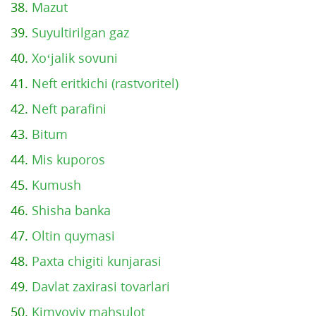
38.
Mazut
39.
Suyultirilgan gaz
40.
Xo‘jalik sovuni
41.
Neft eritkichi (rastvoritel)
42.
Neft parafini
43.
Bitum
44.
Mis kuporos
45.
Kumush
46.
Shisha banka
47.
Oltin quymasi
48.
Paxta chigiti kunjarasi
49.
Davlat zaxirasi tovarlari
50.
Kimyoviy mahsulot