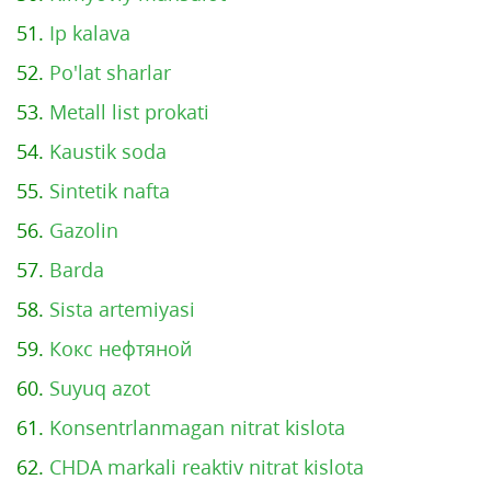
51.
Ip kalava
52.
Po'lat sharlar
53.
Metall list prokati
54.
Kaustik soda
55.
Sintetik nafta
56.
Gazolin
57.
Barda
58.
Sista artemiyasi
59.
Кокс нефтяной
60.
Suyuq azot
61.
Konsentrlanmagan nitrat kislota
62.
CHDA markali reaktiv nitrat kislota