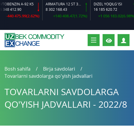
BENZIN A-92 K5
ARMATURA 12 ST 35 GS O‘LCHAMLI
DIZEL YOQILG‘ISI
8 412.90
8 302 168.43
16 185 620.72
-440 475.99(2.62%)
+140 408.47(1.72%)
+1 056 183.02(6.98%)
S
Bosh sahifa
Birja savdolari
Tovarlarni savdolarga qo'yish jadvallari
TOVARLARNI SAVDOLARGA
QO'YISH JADVALLARI - 2022/8