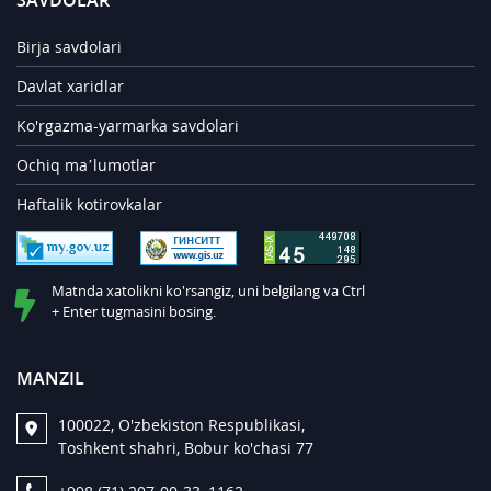
SAVDOLAR
Birja savdolari
Davlat xaridlar
Ko'rgazma-yarmarka savdolari
Ochiq ma’lumotlar
Haftalik kotirovkalar
Matnda xatolikni ko'rsangiz, uni belgilang va Ctrl
+ Enter tugmasini bosing.
MANZIL
100022, O'zbekiston Respublikasi,
Toshkent shahri, Bobur ko'chasi 77