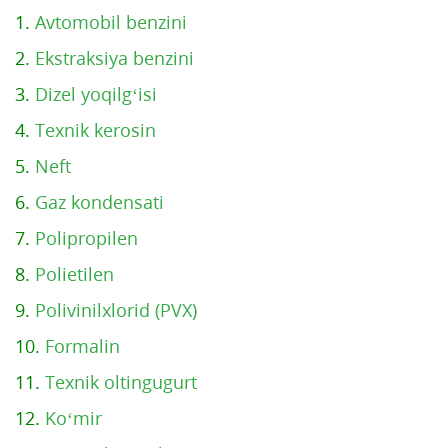
1.
Avtomobil benzini
2.
Ekstraksiya benzini
3.
Dizel yoqilg‘isi
4.
Texnik kerosin
5.
Neft
6.
Gaz kondensati
7.
Polipropilen
8.
Polietilen
9.
Polivinilxlorid (PVX)
10.
Formalin
11.
Texnik oltingugurt
12.
Ko‘mir