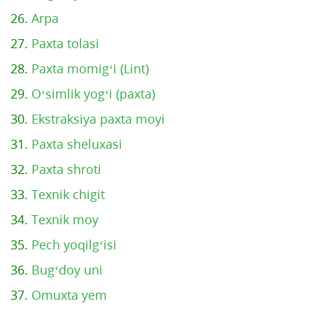
26.
Arpa
27.
Paxta tolasi
28.
Paxta momig‘i (Lint)
29.
O‘simlik yog‘i (paxta)
30.
Ekstraksiya paxta moyi
31.
Paxta sheluxasi
32.
Paxta shroti
33.
Texnik chigit
34.
Texnik moy
35.
Pech yoqilg‘isi
36.
Bug‘doy uni
37.
Omuxta yem