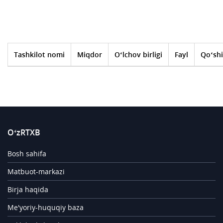
Tashkilot nomi
Miqdor
O‘lchov birligi
Fayl
Qo‘shi
O‘zRTXB
Bosh sahifa
Matbuot-markazi
Birja haqida
Me'yoriy-huquqiy baza