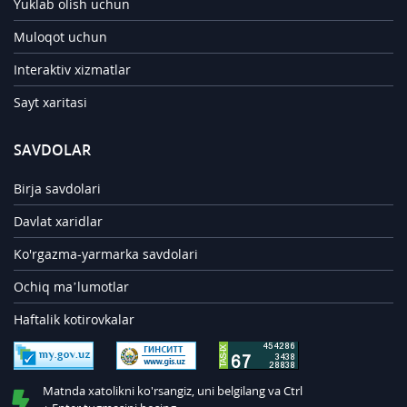
Yuklab olish uchun
Muloqot uchun
Interaktiv xizmatlar
Sayt xaritasi
SAVDOLAR
Birja savdolari
Davlat xaridlar
Ko'rgazma-yarmarka savdolari
Ochiq ma’lumotlar
Haftalik kotirovkalar
Matnda xatolikni ko'rsangiz, uni belgilang va Ctrl