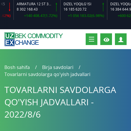
ARMATURA 12 ST 35 GS O‘LCHAMLI
DIZEL YOQILG‘ISI
8 302 168.43
16 185 620.72
16 384 644.92
2%)
+140 408.47(1.72%)
+1 056 183.02(6.98%)
+600 628.6
S
Bosh sahifa
Birja savdolari
Tovarlarni savdolarga qo'yish jadvallari
TOVARLARNI SAVDOLARGA
QO'YISH JADVALLARI -
2022/8/6