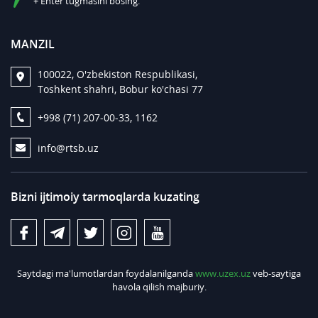
+ Enter tugmasini bosing.
MANZIL
100022, O'zbekiston Respublikasi,
Toshkent shahri, Bobur ko'chasi 77
+998 (71) 207-00-33, 1162
info@rtsb.uz
Bizni ijtimoiy tarmoqlarda kuzating
Saytdagi ma'lumotlardan foydalanilganda
www.uzex.uz
veb-saytiga
havola qilish majburiy.