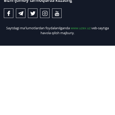
Bizni ijtimoiy tarmoqlarda kuzating
Saytdagi ma'lumotlardan foydalanilganda
www.uzex.uz
veb-saytiga
havola qilish majburiy.