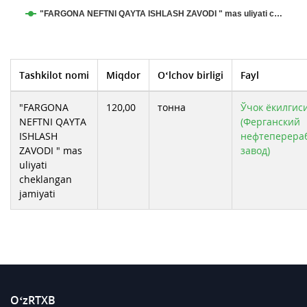
"FARGONA NEFTNI QAYTA ISHLASH ZAVODI " mas uliyati c…
Tashkilot nomi
Miqdor
O‘lchov birligi
Fayl
"FARGONA
120,00
тонна
Ўчок ёкилгиси
NEFTNI QAYTA
(Ферганский
ISHLASH
нефтеперер
ZAVODI " mas
завод)
uliyati
cheklangan
jamiyati
O‘zRTXB