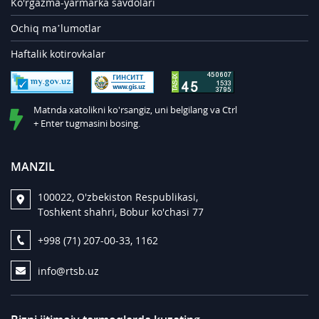
Ko'rgazma-yarmarka savdolari
Ochiq ma’lumotlar
Haftalik kotirovkalar
Matnda xatolikni ko'rsangiz, uni belgilang va Ctrl
+ Enter tugmasini bosing.
MANZIL
100022, O'zbekiston Respublikasi,
Toshkent shahri, Bobur ko'chasi 77
+998 (71) 207-00-33, 1162
info@rtsb.uz