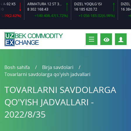
92 K5
ARMATURA 12 ST 35 GS O‘LCHAMLI
DIZEL YOQILG‘ISI
8 302 168.43
16 185 620.72
16 384 64
9(2.62%)
+140 408.47(1.72%)
+1 056 183.02(6.98%)
+600 
S
Bosh sahifa
Birja savdolari
Tovarlarni savdolarga qo'yish jadvallari
TOVARLARNI SAVDOLARGA
QO'YISH JADVALLARI -
2022/8/35