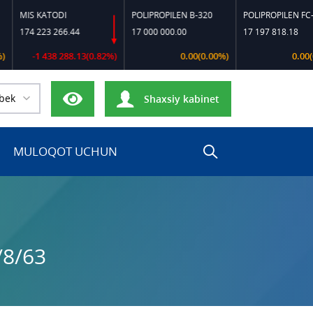
MIS KATODI
POLIPROPILEN B-320
POLIPROPILEN FC-550
174 223 266.44
17 000 000.00
17 197 818.18
-1 438 288.13(0.82%)
0.00(0.00%)
0.00(0.00
bek
Shaxsiy kabinet
MULOQOT UCHUN
/8/63