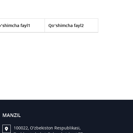
‘shimcha fayl1
Qo‘shimcha fayl2
MANZIL
100022, O'zbekiston Respublikasi,