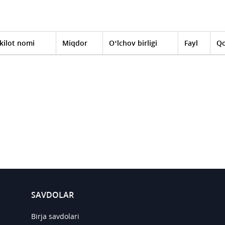
kilot nomi
Miqdor
O‘lchov birligi
Fayl
Qo
SAVDOLAR
Birja savdolari