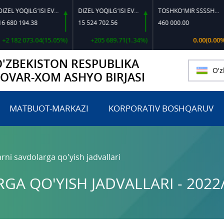
DIZEL YOQILG‘ISI EVRO L-K-4
DIZEL YOQILG‘ISI EVRO-L II K-4 SSDF
TOSHKO‘MIR SSSSH-13
 194.38
15 524 702.56
460 000.00
82 073.04(15.05%)
+205 689.71(1.34%)
0.00(0.00%)
O'ZBEKISTON RESPUBLIKA
O'z
TOVAR-XOM ASHYO BIRJASI
MATBUOT-MARKAZI
KORPORATIV BOSHQARUV
rni savdolarga qo'yish jadvallari
A QO'YISH JADVALLARI - 2022