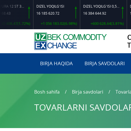
ARMATURA 12 ST 35 GS O‘LCHAMLI
DIZEL YOQILG‘ISI
DIZEL YOQILG‘ISI 0,5-40
3
16 185 620.72
16 384 644.92
16 680
08.47(1.72%)
+1 056 183.02(6.98%)
+600 628.64(3.81%)
+2 1
BIRJA HAQIDA
BIRJA SAVDOLARI
Bosh sahifa
Birja savdolari
Tovarla
TOVARLARNI SAVDOLARG