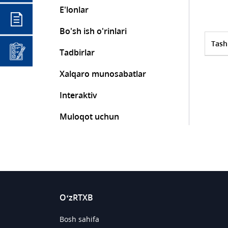
E'lonlar
Bo'sh ish o'rinlari
Tash
Tadbirlar
Xalqaro munosabatlar
Interaktiv
Muloqot uchun
O‘zRTXB
Bosh sahifa