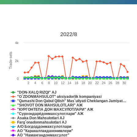
2022/8
4k
Trade sets
2k
0
2
4
6
8
10
12
14
16
18
20
22
24
26
28
30
"DON-XALQ RIZQI" AJ
"O`ZDONMAHSULOT" aksiyadorlik komрaniyasi
"Qamashi Don Qabul Qilish" Mas`uliyati Cheklangan Jamiyat…
"SHOVOT DON MAHSULOTLARI" АЖ
"КУРГОНТЕПА ДОН МАХСУЛОТЛАРИ" АЖ
"Сурхондарёдонмахсулотлари" АЖ
Asaka Don Mahsulotlari AJ
Farg`onadonmahsulotlari AJ
А/О Богдоддонмахсулотлари
АО "Каракалпакданонимлери"
АО "Намангандонмахсулот"