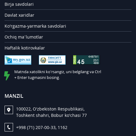
Birja savdolari
Davlat xaridlar
Ko'rgazma-yarmarka savdolari
Ochiq ma’lumotlar
Haftalik kotirovkalar
Matnda xatolikni ko'rsangiz, uni belgilang va Ctrl
+ Enter tugmasini bosing.
MANZIL
100022, O'zbekiston Respublikasi,
Toshkent shahri, Bobur ko'chasi 77
+998 (71) 207-00-33, 1162