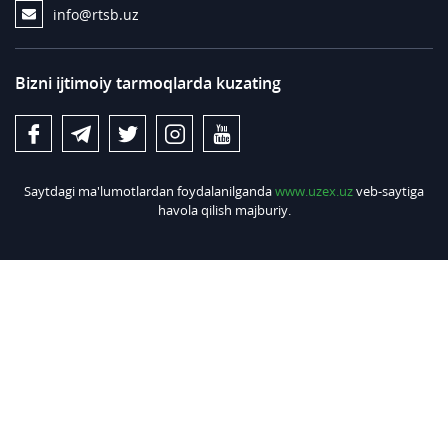
info@rtsb.uz
Bizni ijtimoiy tarmoqlarda kuzating
Saytdagi ma'lumotlardan foydalanilganda
www.uzex.uz
veb-saytiga
havola qilish majburiy.