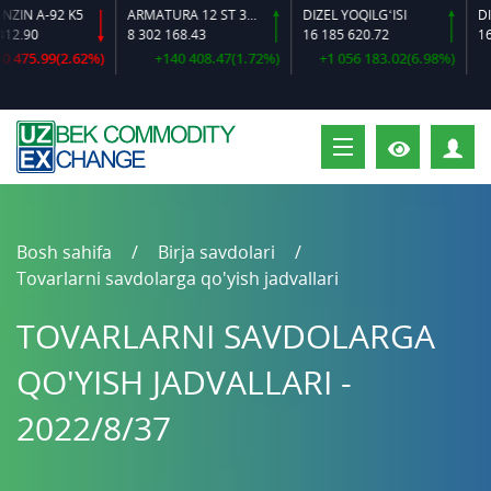
92 K5
ARMATURA 12 ST 35 GS O‘LCHAMLI
DIZEL YOQILG‘ISI
8 302 168.43
16 185 620.72
16 384 64
99(2.62%)
+140 408.47(1.72%)
+1 056 183.02(6.98%)
+600
S
Bosh sahifa
Birja savdolari
Tovarlarni savdolarga qo'yish jadvallari
TOVARLARNI SAVDOLARGA
QO'YISH JADVALLARI -
2022/8/37