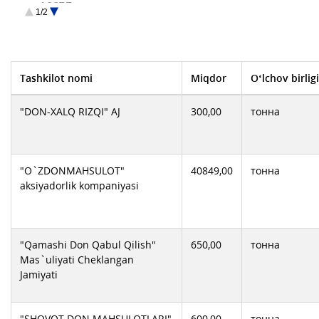
АООТ Тахиаташ дан
1/2
Бух. Дон Махсулот
Дустлик Дон махсулотлари АЖ
Жиззахдонмахсулотлари АЖ
Когондонмахсулотлари АЖ
Самарканд Дон
Хонка дон махсулотлари АЖ
Шурчи Дон махсулотлари корхонаси
Tashkilot nomi
Miqdor
O‘lchov birligi
"DON-XALQ RIZQI" AJ
300,00
тонна
"O`ZDONMAHSULOT"
40849,00
тонна
aksiyadorlik komрaniyasi
"Qamashi Don Qabul Qilish"
650,00
тонна
Mas`uliyati Cheklangan
Jamiyati
"SHOVOT DON MAHSULOTLARI"
600,00
тонна