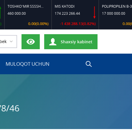
TOSHKO‘MIR SSSSH-13
MIS KATODI
POLIPROPILEN B-320
60 000.00
174 223 266.44
17 000 000.00
0.00(0.00%)
-1 438 288.13(0.82%)
0.00(0.00%
bek
Shaxsiy kabinet
MULOQOT UCHUN
/8/46