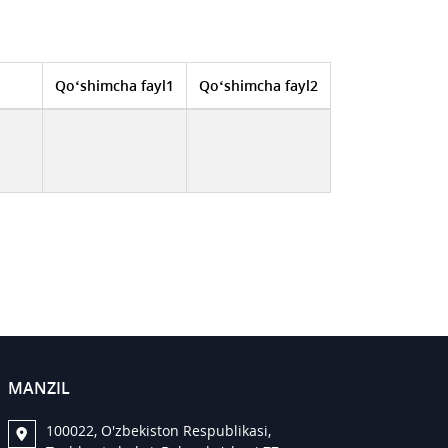
Qo‘shimcha fayl1
Qo‘shimcha fayl2
MANZIL
100022, O'zbekiston Respublikasi,