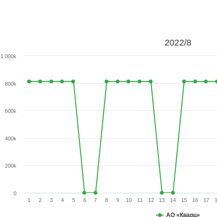
2022/8
1 000k
800k
600k
400k
200k
0
1
2
3
4
5
6
7
8
9
10
11
12
13
14
15
16
17
АО «Кварц»