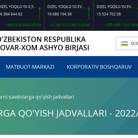
DIZEL YOQILG‘ISI 0,5-40
DIZEL YOQILG‘ISI EVRO L-K-4
DIZEL YOQILG‘ISI EVRO-L II K-4 SSDF
 644.92
16 680 194.38
15 524 702.56
4
00 628.64(3.81%)
+2 182 073.04(15.05%)
+205 689.71(1.34%)
O'ZBEKISTON RESPUBLIKA
O'z
TOVAR-XOM ASHYO BIRJASI
MATBUOT-MARKAZI
KORPORATIV BOSHQARUV
rni savdolarga qo'yish jadvallari
A QO'YISH JADVALLARI - 2022