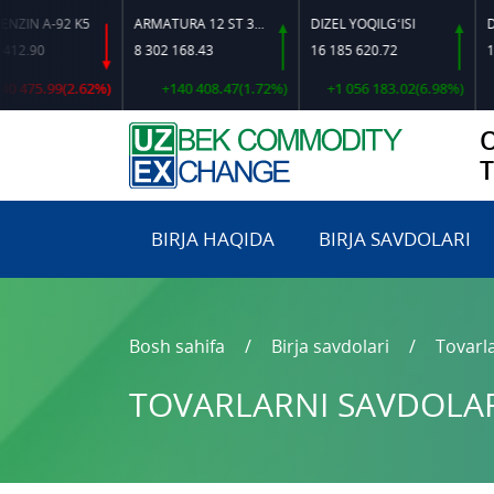
A-92 K5
ARMATURA 12 ST 35 GS O‘LCHAMLI
DIZEL YOQILG‘ISI
0
8 302 168.43
16 185 620.72
16 384
5.99(2.62%)
+140 408.47(1.72%)
+1 056 183.02(6.98%)
+6
BIRJA HAQIDA
BIRJA SAVDOLARI
Bosh sahifa
Birja savdolari
Tovarla
TOVARLARNI SAVDOLARG