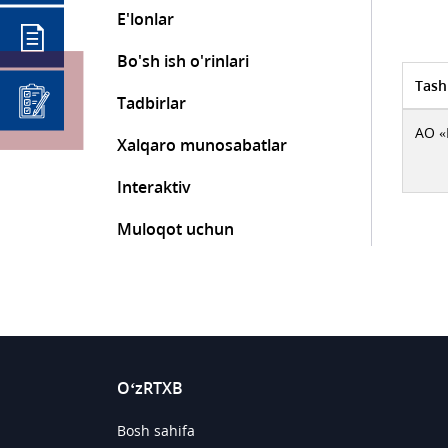
E'lonlar
Bo'sh ish o'rinlari
Tash
Tadbirlar
АО «
Xalqaro munosabatlar
Interaktiv
Muloqot uchun
O‘zRTXB
Bosh sahifa