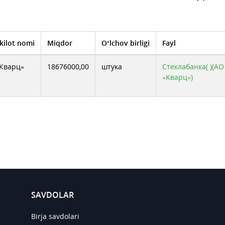
kilot nomi
Miqdor
O‘lchov birligi
Fayl
Кварц»
18676000,00
штука
Стеклабанка( )(АО
«Кварц»)
SAVDOLAR
Birja savdolari