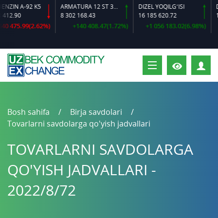
IN A-92 K5
ARMATURA 12 ST 35 GS O‘LCHAMLI
DIZEL YOQILG‘ISI
2.90
8 302 168.43
16 185 620.72
16 
 475.99(2.62%)
+140 408.47(1.72%)
+1 056 183.02(6.98%)
S
Bosh sahifa
Birja savdolari
Tovarlarni savdolarga qo'yish jadvallari
TOVARLARNI SAVDOLARGA
QO'YISH JADVALLARI -
2022/8/72