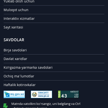
Yuklab olish uchun
Muloqot uchun
Interaktiv xizmatlar
Sayt xaritasi
SAVDOLAR
Birja savdolari
Davlat xaridlar
Ko'rgazma-yarmarka savdolari
Ochiq ma’lumotlar
Haftalik kotirovkalar
Matnda xatolikni ko'rsangiz, uni belgilang va Ctrl