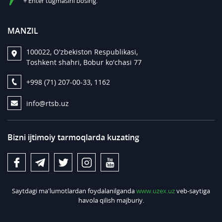
+ Enter tugmasini bosing.
MANZIL
100022, O'zbekiston Respublikasi,
Toshkent shahri, Bobur ko'chasi 77
+998 (71) 207-00-33, 1162
info@rtsb.uz
Bizni ijtimoiy tarmoqlarda kuzating
Saytdagi ma'lumotlardan foydalanilganda
www.uzex.uz
veb-saytiga
havola qilish majburiy.