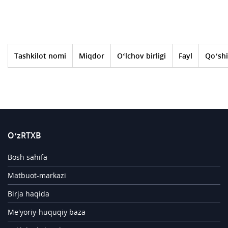
Tashkilot nomi
Miqdor
O‘lchov birligi
Fayl
Qo‘shi
O‘zRTXB
Bosh sahifa
Matbuot-markazi
Birja haqida
Me'yoriy-huquqiy baza