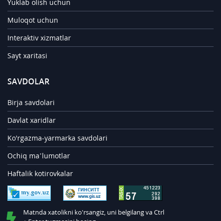
Yuklab olish uchun
Muloqot uchun
Interaktiv xizmatlar
Sayt xaritasi
SAVDOLAR
Birja savdolari
Davlat xaridlar
Ko'rgazma-yarmarka savdolari
Ochiq ma’lumotlar
Haftalik kotirovkalar
Matnda xatolikni ko'rsangiz, uni belgilang va Ctrl