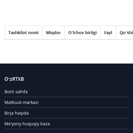
Tashkilot nomi
Miqdor
O‘lchov birligi
Fayl
Qo‘shi
O‘zRTXB
Bosh sahifa
Matbuot-markazi
Birja haqida
Me'yoriy-huquqiy baza