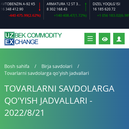
TOBENZIN A-92 K5
ARMATURA 12 ST 35 GS O‘LCHAMLI
DIZEL YOQILG‘ISI
 348 412.90
8 302 168.43
16 185 620.72
-440 475.99(2.62%)
+140 408.47(1.72%)
+1 056 183.02(6.98%)
S
Bosh sahifa
Birja savdolari
Tovarlarni savdolarga qo'yish jadvallari
TOVARLARNI SAVDOLARGA
QO'YISH JADVALLARI -
2022/8/21