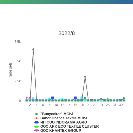
2022/8
7.5k
5k
Trade sets
2.5k
0
2
4
6
8
10
12
14
16
18
20
22
24
26
28
30
"Bunyodkor" MChJ
Bahor Chance Textile МChJ
ИП ООО INDORAMA AGRO
ООО ARK ECO TEXTILE CLUSTER
ООО KHANTEX-GROUP