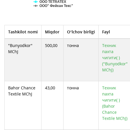
ООО TETRATEX
ООО" Фейхан Текс"
Tashkilot nomi
Miqdor
O‘lchov birligi
Fayl
"Bunyodkor"
500,00
тонна
Техник
MChJ
пахта
чигити( )
("Bunyodkor"
MChJ)
Bahor Chance
43,00
тонна
Техник
Textile МChJ
пахта
чигити( )
(Bahor
Chance
Textile МChJ)