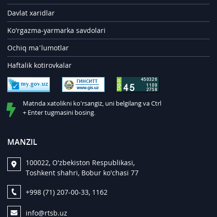
Davlat xaridlar
Ko'rgazma-yarmarka savdolari
Ochiq ma’lumotlar
Haftalik kotirovkalar
Matnda xatolikni ko'rsangiz, uni belgilang va Ctrl
+ Enter tugmasini bosing.
MANZIL
100022, O'zbekiston Respublikasi,
Toshkent shahri, Bobur ko'chasi 77
+998 (71) 207-00-33, 1162
info@rtsb.uz