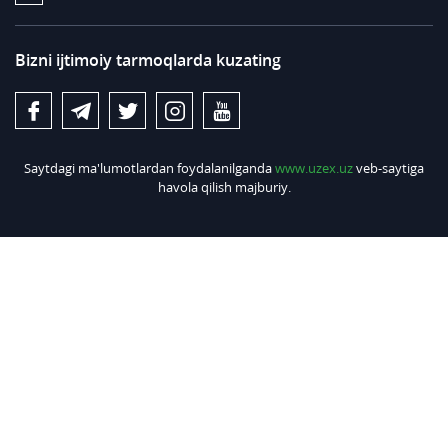
Bizni ijtimoiy tarmoqlarda kuzating
Saytdagi ma'lumotlardan foydalanilganda
www.uzex.uz
veb-saytiga
havola qilish majburiy.