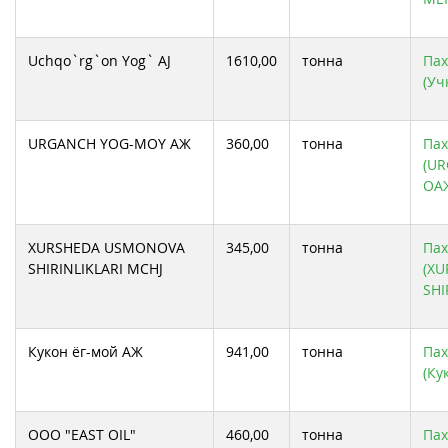
Uchqo`rg`on Yog` AJ
1610,00
тонна
Пах
(Уч
URGANCH YOG-MOY АЖ
360,00
тонна
Пах
(U
ОА
XURSHEDA USMONOVA
345,00
тонна
Пах
SHIRINLIKLARI MCHJ
(X
SHI
Кукон ёг-мой АЖ
941,00
тонна
Пах
(Ку
ООО "EAST OIL"
460,00
тонна
Пах