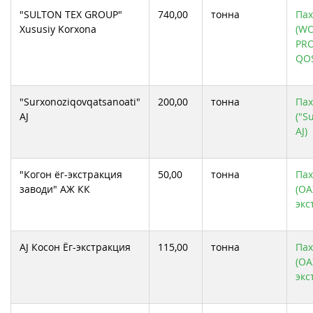
"SULTON TEX GROUP"
740,00
тонна
Пах
Xususiy Korxona
(W
PR
QO
"Surxonoziqovqatsanoati"
200,00
тонна
Пах
AJ
("S
AJ)
"Когон ёг-экстракция
50,00
тонна
Пах
заводи" АЖ КК
(ОА
экс
AJ Косон Ёг-экстракция
115,00
тонна
Пах
(ОА
экс