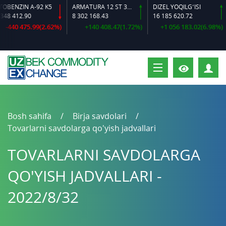
N A-92 K5
ARMATURA 12 ST 35 GS O‘LCHAMLI
DIZEL YOQILG‘ISI
.90
8 302 168.43
16 185 620.72
16 38
475.99(2.62%)
+140 408.47(1.72%)
+1 056 183.02(6.98%)
S
Bosh sahifa
Birja savdolari
Tovarlarni savdolarga qo'yish jadvallari
TOVARLARNI SAVDOLARGA
QO'YISH JADVALLARI -
2022/8/32