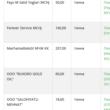
Fayz-M Xalol Yoglari MCHJ
50,00
тонна
Пах
(Fa
MCH
Forever Service MCHJ
160,00
тонна
Пах
(Fo
Marhamattekstil МЧЖ КК
207,00
тонна
Пах
(Ma
КК)
OOO "BUXORO GOLD
60,00
тонна
Пах
OIL"
(O
OIL
OOO "SALOHIYATLI
18,00
тонна
Пах
MEHNAT"
(OO
ME