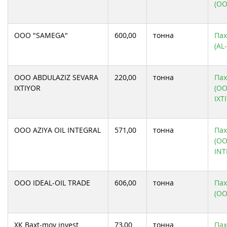
(ОО
ООО "SAMEGA"
600,00
тонна
Пах
(AL
ООО ABDULAZIZ SEVARA
220,00
тонна
Пах
IXTIYOR
(ОО
IXT
ООО AZIYA OIL INTEGRAL
571,00
тонна
Пах
(ОО
INT
ООО IDEAL-OIL TRADE
606,00
тонна
Пах
(ОО
ХК Baxt-moy invest
73,00
тонна
Пах