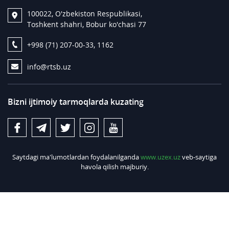
100022, O'zbekiston Respublikasi,
Toshkent shahri, Bobur ko'chasi 77
+998 (71) 207-00-33, 1162
info@rtsb.uz
Bizni ijtimoiy tarmoqlarda kuzating
Saytdagi ma'lumotlardan foydalanilganda
www.uzex.uz
veb-saytiga
havola qilish majburiy.