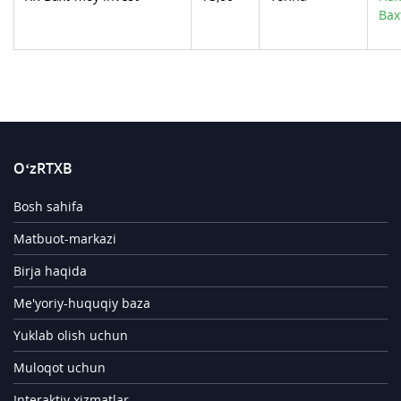
Bax
O‘zRTXB
Bosh sahifa
Matbuot-markazi
Birja haqida
Me'yoriy-huquqiy baza
Yuklab olish uchun
Muloqot uchun
Interaktiv xizmatlar