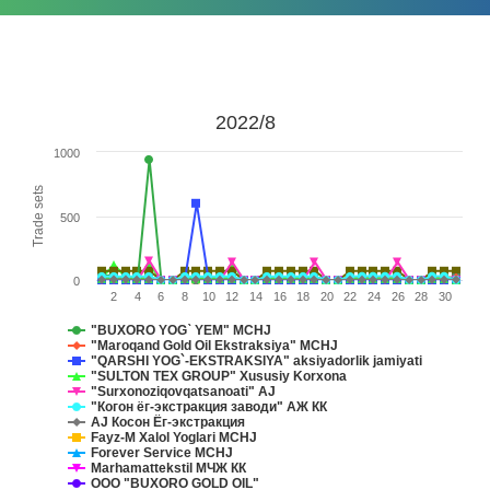
2022/8
1000
Trade sets
500
0
2
4
6
8
10
12
14
16
18
20
22
24
26
28
30
"BUXORO YOG` YEM" MCHJ
"Maroqand Gold Oil Ekstraksiya" MCHJ
"QARSHI YOG`-EKSTRAKSIYA" aksiyadorlik jamiyati
"SULTON TEX GROUP" Xususiy Korxona
"Surxonoziqovqatsanoati" AJ
"Когон ёг-экстракция заводи" АЖ КК
AJ Косон Ёг-экстракция
Fayz-M Xalol Yoglari MCHJ
Forever Service MCHJ
Marhamattekstil МЧЖ КК
OOO "BUXORO GOLD OIL"