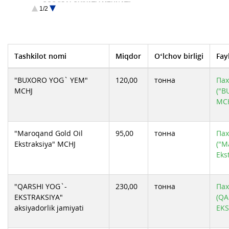
OOO "SALOHIYATLI MEHNAT"
1/2
Uchqo`rg`on Yog` AJ
URGANCH YOG-MOY АЖ
XURSHEDA USMONOVA SHIRINLIKLARI MCHJ
Кукон ёг-мой АЖ
ООО "EAST OIL"
ООО "SAMEGA"
ООО ABDULAZIZ SEVARA IXTIYOR
Tashkilot nomi
Miqdor
O‘lchov birligi
Fay
ООО AZIYA OIL INTEGRAL
ООО IDEAL-OIL TRADE
ХК Baxt-moy invest
"BUXORO YOG` YEM"
120,00
тонна
Пах
MCHJ
("B
MCH
"Maroqand Gold Oil
95,00
тонна
Пах
Ekstraksiya" MCHJ
("M
Eks
"QARSHI YOG`-
230,00
тонна
Пах
EKSTRAKSIYA"
(QA
aksiyadorlik jamiyati
EKS