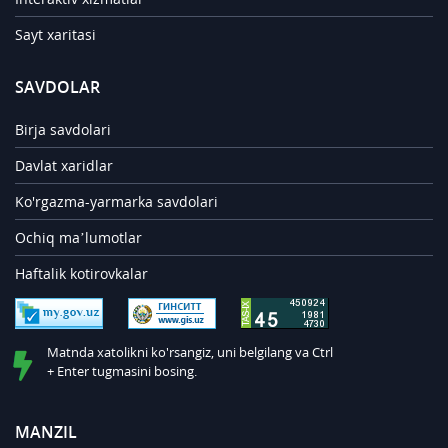
Sayt xaritasi
SAVDOLAR
Birja savdolari
Davlat xaridlar
Ko'rgazma-yarmarka savdolari
Ochiq ma’lumotlar
Haftalik kotirovkalar
Matnda xatolikni ko'rsangiz, uni belgilang va Ctrl
+ Enter tugmasini bosing.
MANZIL