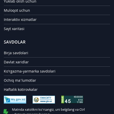
Yuklab olish uchun
Muloqot uchun
Interaktiv xizmatlar
Sayt xaritasi
SAVDOLAR
Birja savdolari
Davlat xaridlar
Ko'rgazma-yarmarka savdolari
Ochiq ma’lumotlar
Haftalik kotirovkalar
Matnda xatolikni ko'rsangiz, uni belgilang va Ctrl