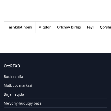
Tashkilot nomi
Miqdor
O‘lchov birligi
Fayl
Qo‘shi
O‘zRTXB
Bosh sahifa
Matbuot-markazi
Birja haqida
Me'yoriy-huquqiy baza