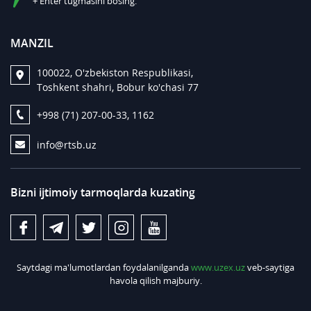
+ Enter tugmasini bosing.
MANZIL
100022, O'zbekiston Respublikasi,
Toshkent shahri, Bobur ko'chasi 77
+998 (71) 207-00-33, 1162
info@rtsb.uz
Bizni ijtimoiy tarmoqlarda kuzating
Saytdagi ma'lumotlardan foydalanilganda
www.uzex.uz
veb-saytiga
havola qilish majburiy.