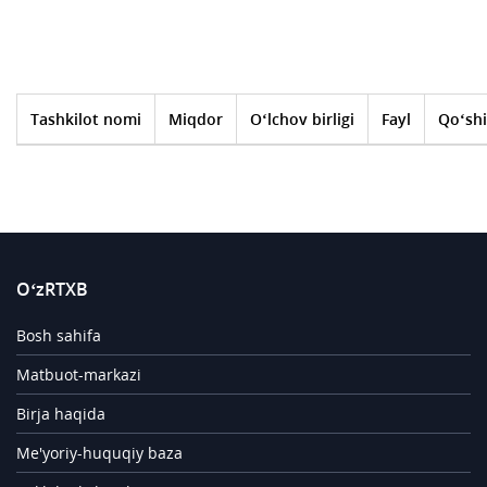
Tashkilot nomi
Miqdor
O‘lchov birligi
Fayl
Qo‘shi
O‘zRTXB
Bosh sahifa
Matbuot-markazi
Birja haqida
Me'yoriy-huquqiy baza