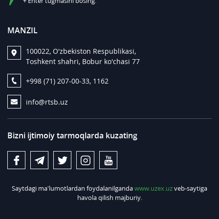
+ Enter tugmasini bosing.
MANZIL
100022, O'zbekiston Respublikasi,
Toshkent shahri, Bobur ko'chasi 77
+998 (71) 207-00-33, 1162
info@rtsb.uz
Bizni ijtimoiy tarmoqlarda kuzating
Saytdagi ma'lumotlardan foydalanilganda
www.uzex.uz
veb-saytiga
havola qilish majburiy.