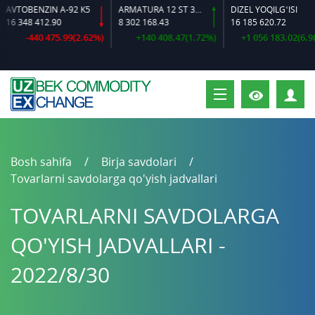
VTOBENZIN A-92 K5
ARMATURA 12 ST 35 GS O‘LCHAMLI
DIZEL YOQILG‘ISI
6 348 412.90
8 302 168.43
16 185 620.72
-440 475.99(2.62%)
+140 408.47(1.72%)
+1 056 183.02(6.98%
S
Bosh sahifa
Birja savdolari
Tovarlarni savdolarga qo'yish jadvallari
TOVARLARNI SAVDOLARGA
QO'YISH JADVALLARI -
2022/8/30