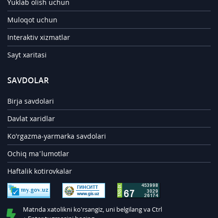
Yuklab olish uchun
Muloqot uchun
Interaktiv xizmatlar
Sayt xaritasi
SAVDOLAR
Birja savdolari
Davlat xaridlar
Ko'rgazma-yarmarka savdolari
Ochiq ma’lumotlar
Haftalik kotirovkalar
Matnda xatolikni ko'rsangiz, uni belgilang va Ctrl