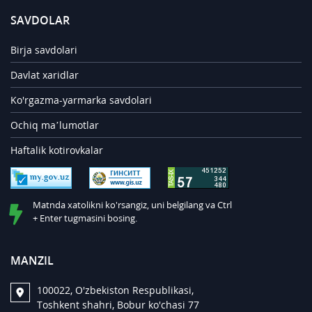
SAVDOLAR
Birja savdolari
Davlat xaridlar
Ko'rgazma-yarmarka savdolari
Ochiq ma’lumotlar
Haftalik kotirovkalar
Matnda xatolikni ko'rsangiz, uni belgilang va Ctrl
+ Enter tugmasini bosing.
MANZIL
100022, O'zbekiston Respublikasi,
Toshkent shahri, Bobur ko'chasi 77