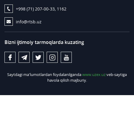
+998 (71) 207-00-33, 1162
info@rtsb.uz
Bizni ijtimoiy tarmoqlarda kuzating
Saytdagi ma'lumotlardan foydalanilganda
www.uzex.uz
veb-saytiga
havola qilish majburiy.