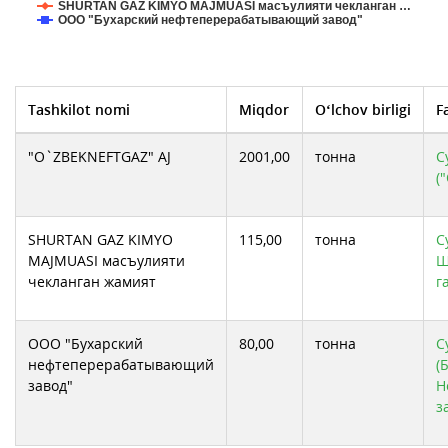
SHURTAN GAZ KIMYO MAJMUASI масъулияти чекланган …
ООО "Бухарский нефтеперерабатывающий завод"
Tashkilot nomi
Miqdor
O‘lchov birligi
F
"O`ZBEKNEFTGAZ" AJ
2001,00
тонна
С
(
SHURTAN GAZ KIMYO
115,00
тонна
С
MAJMUASI масъулияти
Ш
чекланган жамият
г
ООО "Бухарский
80,00
тонна
С
нефтеперерабатывающий
(
завод"
Н
з