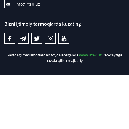
info@rtsb.uz
Bizni ijtimoiy tarmoqlarda kuzating
Saytdagi ma'lumotlardan foydalanilganda
www.uzex.uz
veb-saytiga
havola qilish majburiy.