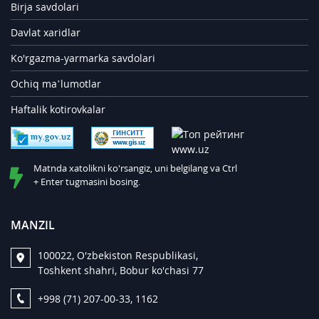
Birja savdolari
Davlat xaridlar
Ko'rgazma-yarmarka savdolari
Ochiq ma’lumotlar
Haftalik kotirovkalar
Matnda xatolikni ko'rsangiz, uni belgilang va Ctrl
+ Enter tugmasini bosing.
MANZIL
100022, O'zbekiston Respublikasi,
Toshkent shahri, Bobur ko'chasi 77
+998 (71) 207-00-33, 1162