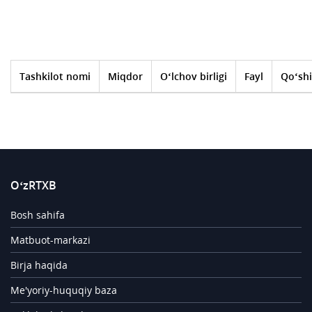
Tashkilot nomi
Miqdor
O‘lchov birligi
Fayl
Qo‘shi
O‘zRTXB
Bosh sahifa
Matbuot-markazi
Birja haqida
Me'yoriy-huquqiy baza