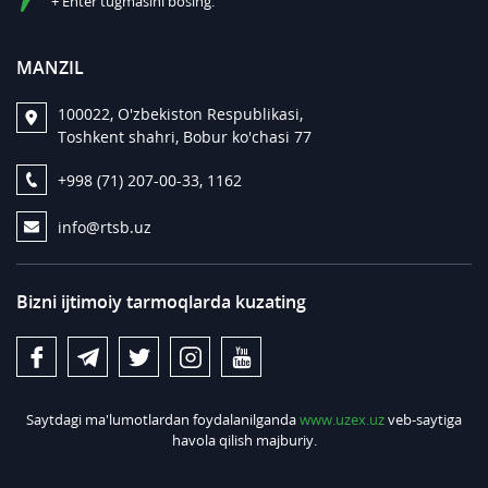
+ Enter tugmasini bosing.
MANZIL
100022, O'zbekiston Respublikasi,
Toshkent shahri, Bobur ko'chasi 77
+998 (71) 207-00-33, 1162
info@rtsb.uz
Bizni ijtimoiy tarmoqlarda kuzating
Saytdagi ma'lumotlardan foydalanilganda
www.uzex.uz
veb-saytiga
havola qilish majburiy.