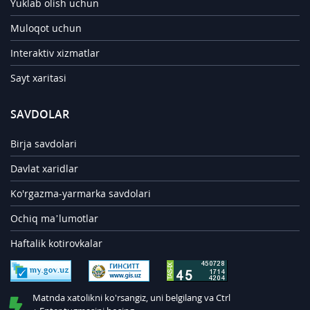
Yuklab olish uchun
Muloqot uchun
Interaktiv xizmatlar
Sayt xaritasi
SAVDOLAR
Birja savdolari
Davlat xaridlar
Ko'rgazma-yarmarka savdolari
Ochiq ma’lumotlar
Haftalik kotirovkalar
Matnda xatolikni ko'rsangiz, uni belgilang va Ctrl