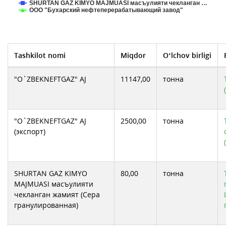
SHURTAN GAZ KIMYO MAJMUASI масъулияти чекланган …
ООО "Бухарский нефтеперерабатывающий завод"
Tashkilot nomi
Miqdor
O‘lchov birligi
"O`ZBEKNEFTGAZ" AJ
11147,00
тонна
"O`ZBEKNEFTGAZ" AJ
2500,00
тонна
(экспорт)
SHURTAN GAZ KIMYO
80,00
тонна
MAJMUASI масъулияти
чекланган жамият (Сера
гранулированная)