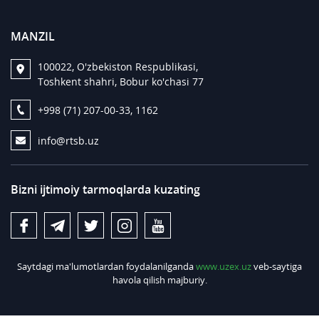
MANZIL
100022, O'zbekiston Respublikasi,
Toshkent shahri, Bobur ko'chasi 77
+998 (71) 207-00-33, 1162
info@rtsb.uz
Bizni ijtimoiy tarmoqlarda kuzating
Saytdagi ma'lumotlardan foydalanilganda
www.uzex.uz
veb-saytiga
havola qilish majburiy.