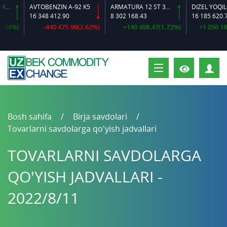
AVTOBENZIN A-92 K5
ARMATURA 12 ST 35 GS O‘LCHAMLI
DIZEL YOQILG‘ISI
16 348 412.90
8 302 168.43
16 185 620.72
%)
-440 475.99(2.62%)
+140 408.47(1.72%)
+1 056 183.02
S
Bosh sahifa
Birja savdolari
Tovarlarni savdolarga qo'yish jadvallari
TOVARLARNI SAVDOLARGA
QO'YISH JADVALLARI -
2022/8/11