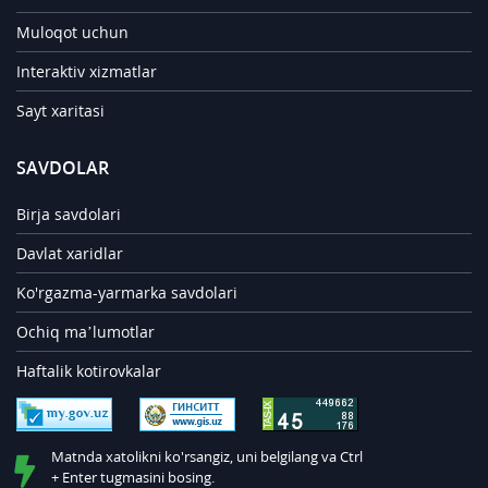
Muloqot uchun
Interaktiv xizmatlar
Sayt xaritasi
SAVDOLAR
Birja savdolari
Davlat xaridlar
Ko'rgazma-yarmarka savdolari
Ochiq ma’lumotlar
Haftalik kotirovkalar
Matnda xatolikni ko'rsangiz, uni belgilang va Ctrl
+ Enter tugmasini bosing.