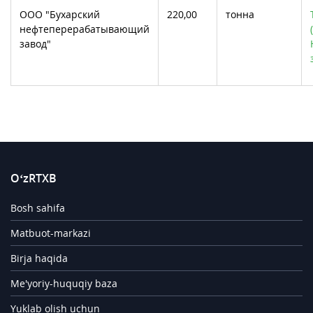
ООО "Бухарский
220,00
тонна
нефтеперерабатывающий
завод"
O‘zRTXB
Bosh sahifa
Matbuot-markazi
Birja haqida
Me'yoriy-huquqiy baza
Yuklab olish uchun