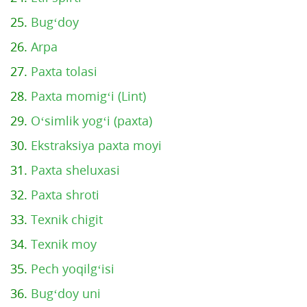
25.
Bug‘doy
26.
Arpa
27.
Paxta tolasi
28.
Paxta momig‘i (Lint)
29.
O‘simlik yog‘i (paxta)
30.
Ekstraksiya paxta moyi
31.
Paxta sheluxasi
32.
Paxta shroti
33.
Texnik chigit
34.
Texnik moy
35.
Pech yoqilg‘isi
36.
Bug‘doy uni