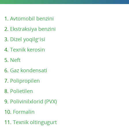
1.
Avtomobil benzini
2.
Ekstraksiya benzini
3.
Dizel yoqilg‘isi
4.
Texnik kerosin
5.
Neft
6.
Gaz kondensati
7.
Polipropilen
8.
Polietilen
9.
Polivinilxlorid (PVX)
10.
Formalin
11.
Texnik oltingugurt