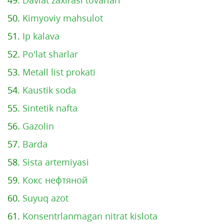
49.
Davlat zaxirasi tovarlari
50.
Kimyoviy mahsulot
51.
Ip kalava
52.
Po'lat sharlar
53.
Metall list prokati
54.
Kaustik soda
55.
Sintetik nafta
56.
Gazolin
57.
Barda
58.
Sista artemiyasi
59.
Кокс нефтяной
60.
Suyuq azot
61.
Konsentrlanmagan nitrat kislota