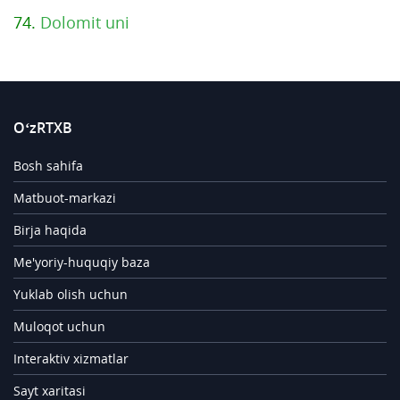
74.
Dolomit uni
O‘zRTXB
Bosh sahifa
Matbuot-markazi
Birja haqida
Me'yoriy-huquqiy baza
Yuklab olish uchun
Muloqot uchun
Interaktiv xizmatlar
Sayt xaritasi