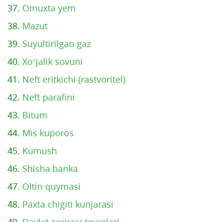
37.
Omuxta yem
38.
Mazut
39.
Suyultirilgan gaz
40.
Xo‘jalik sovuni
41.
Neft eritkichi (rastvoritel)
42.
Neft parafini
43.
Bitum
44.
Mis kuporos
45.
Kumush
46.
Shisha banka
47.
Oltin quymasi
48.
Paxta chigiti kunjarasi