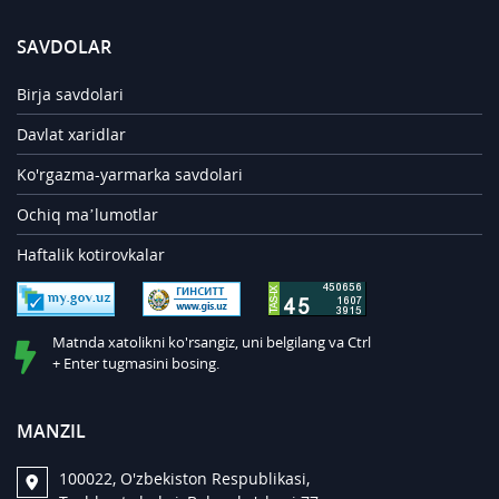
SAVDOLAR
Birja savdolari
Davlat xaridlar
Ko'rgazma-yarmarka savdolari
Ochiq ma’lumotlar
Haftalik kotirovkalar
Matnda xatolikni ko'rsangiz, uni belgilang va Ctrl
+ Enter tugmasini bosing.
MANZIL
100022, O'zbekiston Respublikasi,