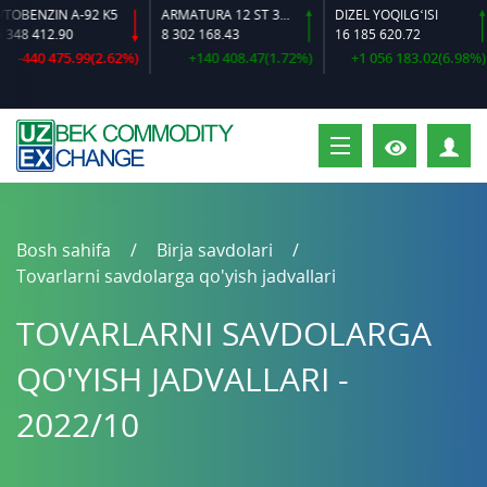
ENZIN A-92 K5
ARMATURA 12 ST 35 GS O‘LCHAMLI
DIZEL YOQILG‘ISI
 412.90
8 302 168.43
16 185 620.72
440 475.99(2.62%)
+140 408.47(1.72%)
+1 056 183.02(6.98%)
S
Bosh sahifa
Birja savdolari
Tovarlarni savdolarga qo'yish jadvallari
TOVARLARNI SAVDOLARGA
QO'YISH JADVALLARI -
2022/10