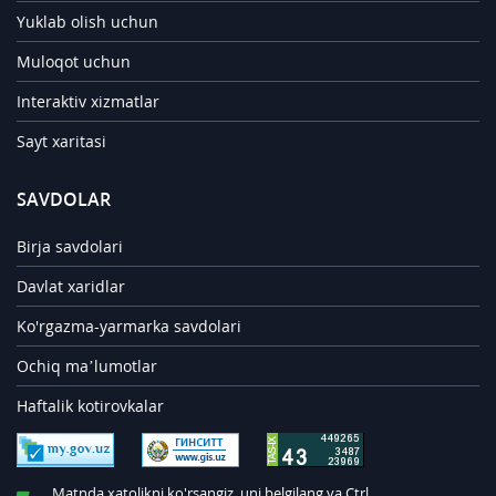
Yuklab olish uchun
Muloqot uchun
Interaktiv xizmatlar
Sayt xaritasi
SAVDOLAR
Birja savdolari
Davlat xaridlar
Ko'rgazma-yarmarka savdolari
Ochiq ma’lumotlar
Haftalik kotirovkalar
Matnda xatolikni ko'rsangiz, uni belgilang va Ctrl