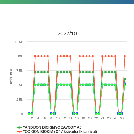
2022/10
12.5k
10k
7.5k
Trade sets
5k
2.5k
0
2
4
6
8
10
12
14
16
18
20
22
24
26
28
30
"ANDIJON BIOKIMYO ZAVODI" AJ
"QO`QON BIOKIMYO" Aksiyadorlik jamiyati