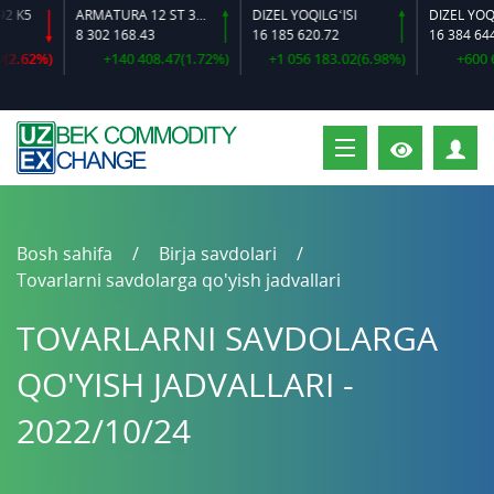
5
ARMATURA 12 ST 35 GS O‘LCHAMLI
DIZEL YOQILG‘ISI
8 302 168.43
16 185 620.72
16 384 644.92
62%)
+140 408.47(1.72%)
+1 056 183.02(6.98%)
+600 628.
S
Bosh sahifa
Birja savdolari
Tovarlarni savdolarga qo'yish jadvallari
TOVARLARNI SAVDOLARGA
QO'YISH JADVALLARI -
2022/10/24