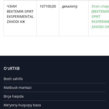
ЧЭИИ
107100,00
декалитр
Этил спирт
BEKTEMIR-SPIRT
(BEKTEMIR
EKSPERIMENTAL
SPIRT
ZAVODI АЖ
EKSPERIM
ZAVODI О
O‘zRTXB
Bosh sahifa
Matbuot-markazi
Birja haqida
Me'yoriy-huquqiy baza