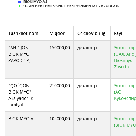
BIOKIMYO AJ
ЧЭИИ BEKTEMIR-SPIRT EKSPERIMENTAL ZAVODI АЖ
Tashkilot nomi
Miqdor
O‘lchov birligi
Fayl
"ANDIJON
150000,00
декалитр
Этил спирт
BIOKIMYO
(ОАЖ Andi
ZAVODI" AJ
Biokimyo
Zavodi)
"QO`QON
210000,00
декалитр
Этил спирт
BIOKIMYO"
(АО
Aksiyadorlik
Куконспир
jamiyati
BIOKIMYO AJ
105000,00
декалитр
Этил спирт
(BIOKIMYO