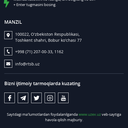
+ Enter tugmasini bosing.
MANZIL
100022, O'zbekiston Respublikasi,
Toshkent shahri, Bobur ko'chasi 77
+998 (71) 207-00-33, 1162
info@rtsb.uz
Bizni ijtimoiy tarmoqlarda kuzating
Saytdagi ma'lumotlardan foydalanilganda
www.uzex.uz
veb-saytiga
havola qilish majburiy.