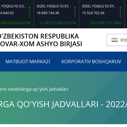
DIZEL YOQILG‘ISI 0,5-40
DIZEL YOQILG‘ISI EVRO L-K-4
DIZEL YOQILG‘ISI EVRO-L II K-4 SSDF
.92
16 680 194.38
15 524 702.56
460 0
28.64(3.81%)
+2 182 073.04(15.05%)
+205 689.71(1.34%)
O'ZBEKISTON RESPUBLIKA
O'z
TOVAR-XOM ASHYO BIRJASI
MATBUOT-MARKAZI
KORPORATIV BOSHQARUV
rni savdolarga qo'yish jadvallari
A QO'YISH JADVALLARI - 2022