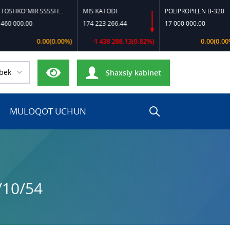
TOSHKO‘MIR SSSSH-13
MIS KATODI
POLIPROPILEN B-320
00.00
174 223 266.44
17 000 000.00
0.00(0.00%)
-1 438 288.13(0.82%)
0.00(0.00%)
bek
Shaxsiy kabinet
MULOQOT UCHUN
/10/54