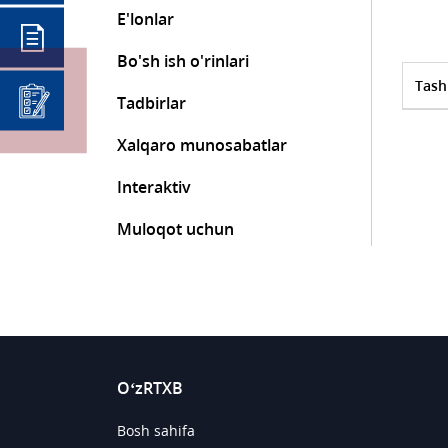
E'lonlar
Bo'sh ish o'rinlari
Tash
Tadbirlar
Xalqaro munosabatlar
Interaktiv
Muloqot uchun
O‘zRTXB
Bosh sahifa