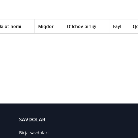
kilot nomi
Miqdor
O‘lchov birligi
Fayl
Qo
SAVDOLAR
Birja savdolari