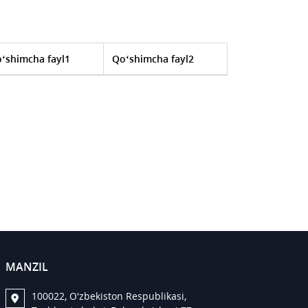
‘shimcha fayl1
Qo‘shimcha fayl2
MANZIL
100022, O'zbekiston Respublikasi,