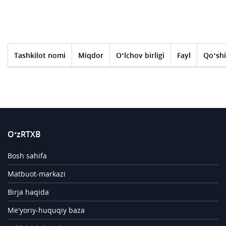
Tashkilot nomi
Miqdor
O‘lchov birligi
Fayl
Qo‘shi
O‘zRTXB
Bosh sahifa
Matbuot-markazi
Birja haqida
Me'yoriy-huquqiy baza