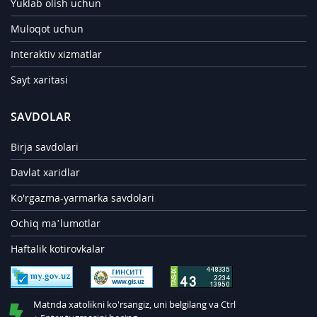
Yuklab olish uchun
Muloqot uchun
Interaktiv xizmatlar
Sayt xaritasi
SAVDOLAR
Birja savdolari
Davlat xaridlar
Ko'rgazma-yarmarka savdolari
Ochiq ma’lumotlar
Haftalik kotirovkalar
Matnda xatolikni ko'rsangiz, uni belgilang va Ctrl