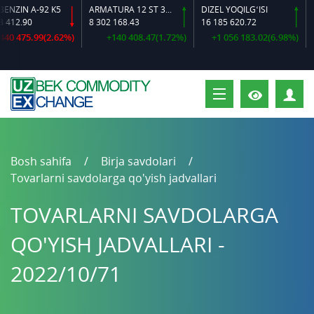
ZIN A-92 K5
ARMATURA 12 ST 35 GS O‘LCHAMLI
DIZEL YOQILG‘ISI
12.90
8 302 168.43
16 185 620.72
16 
0 475.99(2.62%)
+140 408.47(1.72%)
+1 056 183.02(6.98%)
S
Bosh sahifa
Birja savdolari
Tovarlarni savdolarga qo'yish jadvallari
TOVARLARNI SAVDOLARGA
QO'YISH JADVALLARI -
2022/10/71