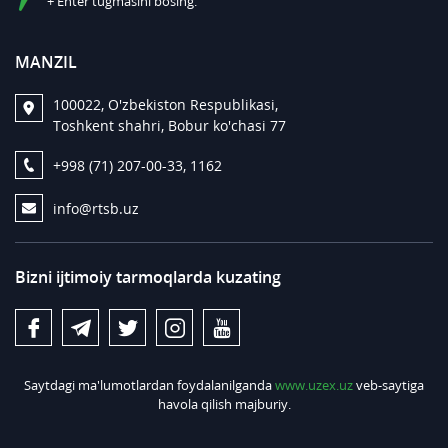
+ Enter tugmasini bosing.
MANZIL
100022, O'zbekiston Respublikasi,
Toshkent shahri, Bobur ko'chasi 77
+998 (71) 207-00-33, 1162
info@rtsb.uz
Bizni ijtimoiy tarmoqlarda kuzating
Saytdagi ma'lumotlardan foydalanilganda
www.uzex.uz
veb-saytiga
havola qilish majburiy.