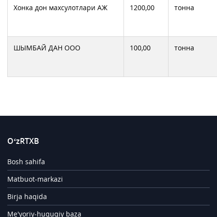
Хонка дон махсулотлари АЖ
1200,00
тонна
ШЫМБАЙ ДАН ООО
100,00
тонна
O‘zRTXB
Bosh sahifa
Matbuot-markazi
Birja haqida
Me'yoriy-huquqiy baza