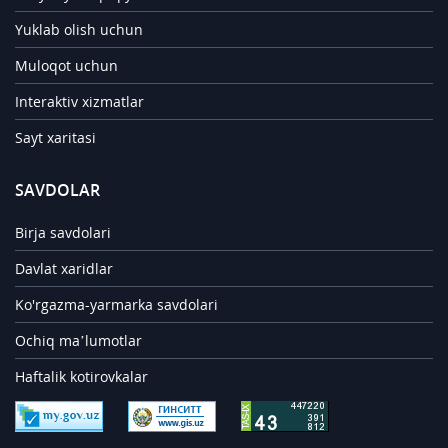
Yuklab olish uchun
Muloqot uchun
Interaktiv xizmatlar
Sayt xaritasi
SAVDOLAR
Birja savdolari
Davlat xaridlar
Ko'rgazma-yarmarka savdolari
Ochiq ma’lumotlar
Haftalik kotirovkalar