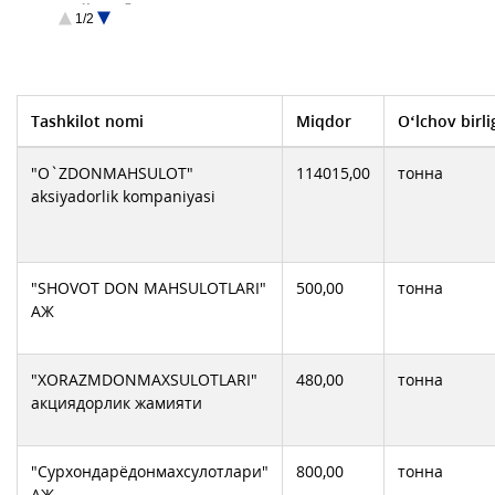
Кукон Дон махсулот
1/2
ООО DENOV OLTIN DON
ООО Турткул дон
ОТХЖ Жомбой Дон
Хонка дон махсулотлари АЖ
ШЫМБАЙ ДАН ООО
Tashkilot nomi
Miqdor
O‘lchov birli
"O`ZDONMAHSULOT"
114015,00
тонна
aksiyadorlik komрaniyasi
"SHOVOT DON MAHSULOTLARI"
500,00
тонна
АЖ
"XORAZMDONMAXSULOTLARI"
480,00
тонна
акциядорлик жамияти
"Сурхондарёдонмахсулотлари"
800,00
тонна
АЖ