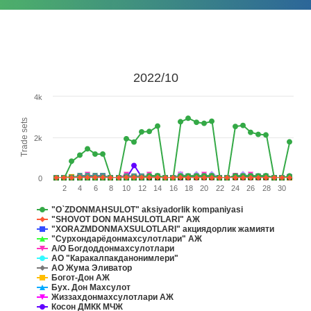
2022/10
4k
Trade sets
2k
0
2
4
6
8
10
12
14
16
18
20
22
24
26
28
30
"O`ZDONMAHSULOT" aksiyadorlik komрaniyasi
"SHOVOT DON MAHSULOTLARI" АЖ
"XORAZMDONMAXSULOTLARI" акциядорлик жамияти
"Сурхондарёдонмахсулотлари" АЖ
А/О Богдоддонмахсулотлари
АО "Каракалпакданонимлери"
АО Жума Эливатор
Богот-Дон АЖ
Бух. Дон Махсулот
Жиззахдонмахсулотлари АЖ
Косон ДМКК МЧЖ