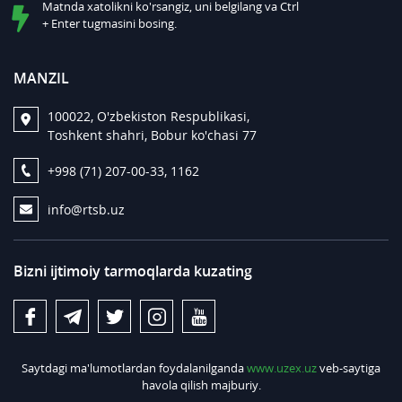
Matnda xatolikni ko'rsangiz, uni belgilang va Ctrl
+ Enter tugmasini bosing.
MANZIL
100022, O'zbekiston Respublikasi,
Toshkent shahri, Bobur ko'chasi 77
+998 (71) 207-00-33, 1162
info@rtsb.uz
Bizni ijtimoiy tarmoqlarda kuzating
Saytdagi ma'lumotlardan foydalanilganda
www.uzex.uz
veb-saytiga
havola qilish majburiy.